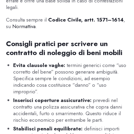
errate e offre una base solida in caso di contestazioni
legali.
Consulta sempre il
Codice Civile, artt. 1571–1614
,
su
Normattiva
.
Consigli pratici per scrivere un
contratto di noleggio di beni mobili
Evita clausole vaghe:
termini generici come “uso
corretto del bene” possono generare ambiguità.
Specifica sempre le condizioni, ad esempio
indicando cosa costituisce “danno” o “uso
improprio”.
Inserisci coperture assicurative:
prevedi nel
contratto una polizza assicurativa che copra danni
accidentali, furto o smarrimento. Questo riduce il
rischio economico per entrambe le parti.
Stabilisci penali equilibrate:
definisci importi