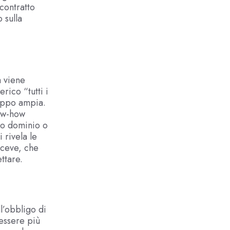
 contratto
 sulla
a viene
rico “tutti i
roppo ampia.
now-how
co dominio o
 rivela le
riceve, che
ttare.
l’obbligo di
essere più