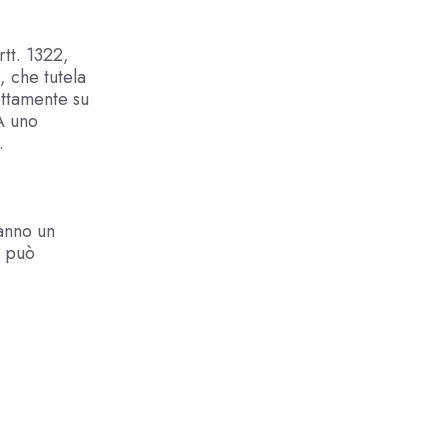
rtt. 1322,
, che tutela
ettamente su
A uno
.
anno un
e può