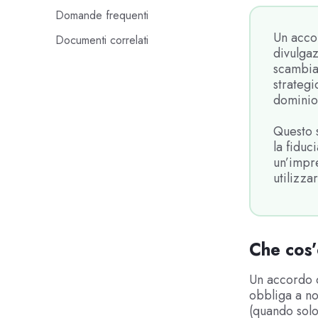
Domande frequenti
Un acco
Documenti correlati
divulgaz
scambiat
strategi
dominio
Questo s
la fiduc
un’impr
utilizza
Che cos’
Un accordo d
obbliga a no
(quando solo