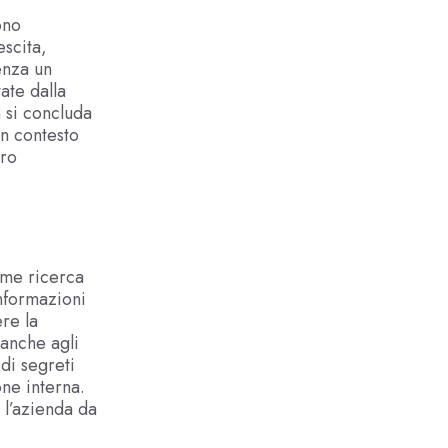
ono
escita,
enza un
ate dalla
n si concluda
n contesto
ero
ome ricerca
informazioni
re la
 anche agli
 di segreti
ne interna.
 l’azienda da