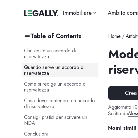
Immobiliare
Ambito com
Table of Contents
Home
/
Ambit
Mode
Che cos’è un accordo di
riservatezza
riser
Quando serve un accordo di
riservatezza
Come si redige un accordo di
riservatezza
Crea
Cosa deve contenere un accordo
di riservatezza
Aggiornato il
0
Scritto da
Ales
Consigli pratici per scrivere un
NDA
Nomi simili
Conclusioni