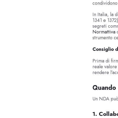
condividono 
In Italia, la
1341 e 1372)
segreti comm
Normattiva
o
strumento ce
Consiglio d
Prima di fir
reale valore
rendere l’acc
Quando s
Un NDA può 
1. Collab