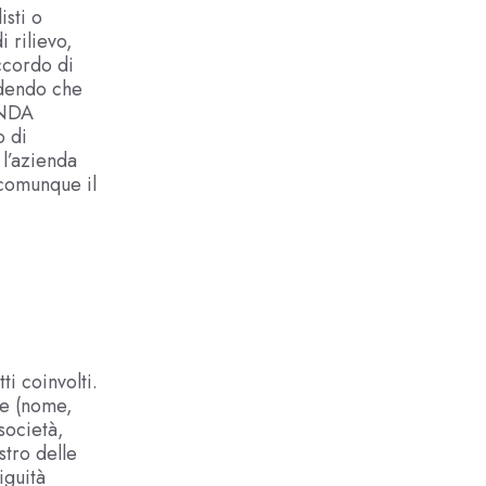
isti o
i rilievo,
ccordo di
edendo che
n NDA
o di
 l’azienda
comunque il
i coinvolti.
he (nome,
società,
stro delle
iguità