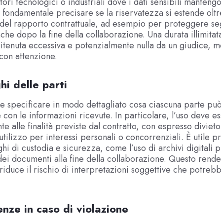
tori tecnologici o industriali dove i dati sensibili manteng
 fondamentale precisare se la riservatezza si estende oltr
del rapporto contrattuale, ad esempio per proteggere se
nche dopo la fine della collaborazione. Una durata illimitat
itenuta eccessiva e potenzialmente nulla da un giudice, m
 con attenzione.
hi delle parti
specificare in modo dettagliato cosa ciascuna parte può
 con le informazioni ricevute. In particolare, l’uso deve es
e alle finalità previste dal contratto, con espresso divieto
 utilizzo per interessi personali o concorrenziali. È utile 
i di custodia e sicurezza, come l’uso di archivi digitali pr
dei documenti alla fine della collaborazione. Questo rende 
 riduce il rischio di interpretazioni soggettive che potreb
nze in caso di violazione