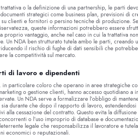
trattativa o la definizione di una partnership, le parti dev
documenti strategici come business plan, previsioni di cr
 su clienti e fornitori o persino tecniche di produzione. S
iservatezza, queste informazioni potrebbero essere sfrutt
a proprio vantaggio, anche nel caso in cui la trattativa no
e. Un NDA ben strutturato tutela ambo le parti, creando u
 riducendo il rischio di fughe di dati sensibili che potrebb
e la competitività sul mercato.
ti di lavoro e dipendenti
, in particolare coloro che operano in aree strategiche c
marketing o gestione clienti, hanno accesso quotidiano a 
servate. Un NDA serve a formalizzare l’obbligo di mantene
 sia durante che dopo il rapporto di lavoro, estendendosi
vi alla cessazione del contratto. Questo evita la diffusione
a concorrenti o l’uso improprio di database e documentazio
eterrente legale che responsabilizza il lavoratore e tutela
nni economici o reputazionali.