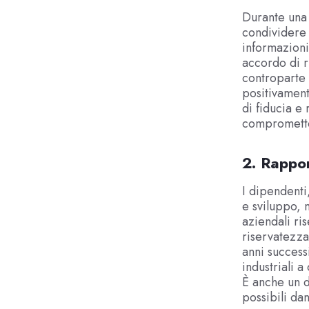
Durante una 
condividere 
informazioni
accordo di r
controparte 
positivament
di fiducia e
comprometter
2. Rappor
I dipendenti
e sviluppo, 
aziendali ri
riservatezza
anni successi
industriali 
È anche un d
possibili da