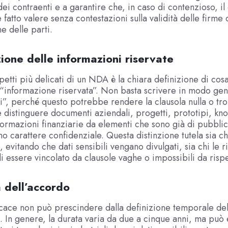
 dei contraenti e a garantire che, in caso di contenzioso, il
fatto valere senza contestazioni sulla validità delle firme o
e delle parti.
zione delle informazioni riservate
petti più delicati di un NDA è la chiara definizione di cos
“informazione riservata”. Non basta scrivere in modo gene
si”, perché questo potrebbe rendere la clausola nulla o t
 distinguere documenti aziendali, progetti, prototipi, k
formazioni finanziarie da elementi che sono già di pubbli
o carattere confidenziale. Questa distinzione tutela sia chi
 evitando che dati sensibili vengano divulgati, sia chi le 
di essere vincolato da clausole vaghe o impossibili da rispe
 dell’accordo
ace non può prescindere dalla definizione temporale del
. In genere, la durata varia da due a cinque anni, ma può 