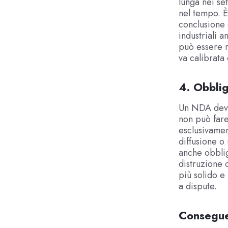
lunga nei set
nel tempo. È
conclusione 
industriali a
può essere r
va calibrata
4. Obblig
Un NDA deve 
non può fare
esclusivament
diffusione o
anche obbligh
distruzione 
più solido e
a dispute.
Consegue