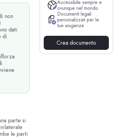
Accessibile sempre e
ovunque nel mondo
Documenti legali
di non
personalizzati per le
i
tue esigenze
ono dati
 di
Crea documento
afforza
di
nviene
na parte si
nilaterale
mbe le parti