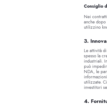
Consiglio d
Nei contratt
anche dopo l
utilizzino k
3. Innova
Le attività 
spesso la cr
industriali. 
può impedire
NDA, le part
informazioni
utilizzate. 
investitori 
4. Fornit