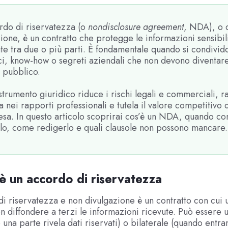
rdo di riservatezza (o
nondisclosure agreement
, NDA), o 
ione, è un contratto che protegge le informazioni sensibil
e tra due o più parti. È fondamentale quando si condivid
ci, know-how o segreti aziendali che non devono diventare
 pubblico.
trumento giuridico riduce i rischi legali e commerciali, r
ia nei rapporti professionali e tutela il valore competitivo 
esa. In questo articolo scoprirai cos’è un NDA, quando co
rlo, come redigerlo e quali clausole non possono mancare.
è un accordo di riservatezza
i riservatezza e non divulgazione è un contratto con cui u
n diffondere a terzi le informazioni ricevute. Può essere u
 una parte rivela dati riservati) o bilaterale (quando entra