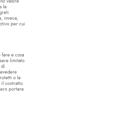
ono valore
e la
greti
a, invece,
otivo per cui
 fare e cosa
sere limitato
 di
prevedere
otetti o la
il contratto
bero portare