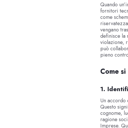
Quando un’im
fornitori tec
come schemi 
riservatezza
vengano tras
definisce la 
violazione, 
può collabo
pieno contro
Come si 
1. Identi
Un accordo d
Questo signi
cognome, luo
ragione soci
Imprese. Que