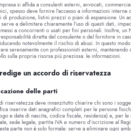
presa si affida a consulenti esterni, avvocati, commercial
nici, spesso deve fornire l’accesso a informazioni interne d
di produzione, listini prezzi o piani di espansione. Un a
 serve a delimitare chiaramente l’uso di questi dati, imp
messi a concorrenti o usati per fini personali. Inoltre, u
responsabilità diretta del consulente o del fornitore in cas
riducendo notevolmente il rischio di abusi. In questo modo
rare serenamente con professionisti esterni, mantenendo 
llo sulla propria risorsa più preziosa: le informazioni.
redige un accordo di riservatezza
ficazione delle parti
i riservatezza deve innanzitutto chiarire chi sono i soggett
fica inserire dati anagrafici completi per le persone fisic
go e data di nascita, codice fiscale, residenza) e, per le 
ale, sede legale, partita IVA e numero d’iscrizione al Regi
sta parte non è solo formale: serve a eliminare ogni amb