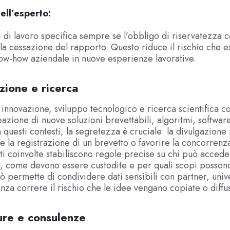
ell’esperto:
i di lavoro specifica sempre se l’obbligo di riservatezza 
a cessazione del rapporto. Questo riduce il rischio che e
now-how aziendale in nuove esperienze lavorative.
zione e ricerca
di innovazione, sviluppo tecnologico e ricerca scientifica
eazione di nuove soluzioni brevettabili, algoritmi, softwar
In questi contesti, la segretezza è cruciale: la divulgazion
 la registrazione di un brevetto o favorire la concorrenz
i coinvolte stabiliscono regole precise su chi può accede
, come devono essere custodite e per quali scopi posson
Ciò permette di condividere dati sensibili con partner, univ
senza correre il rischio che le idee vengano copiate o diffu
ure e consulenze