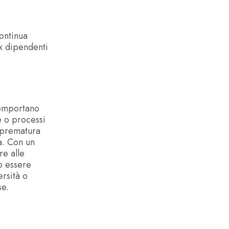
continua
x dipendenti
 comportano
e o processi
e prematura
a. Con un
re alle
o essere
ersità o
se.