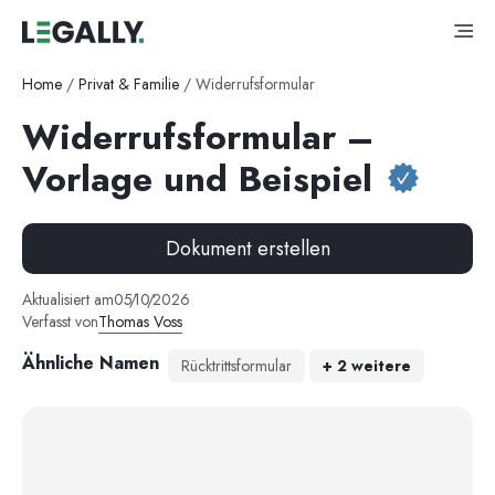
Home
/
Privat & Familie
/
Widerrufsformular
Widerrufsformular –
Vorlage und Beispiel
Dokument erstellen
Aktualisiert am
05
/
10
/
2026
Verfasst von
Thomas Voss
Ähnliche Namen
Rücktrittsformular
+
2
weitere