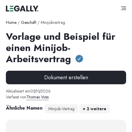
Home
/
Geschäft
/
Minijobvertrag
Vorlage und Beispiel für
einen Minijob-
Arbeitsvertrag
Dokument erstellen
Aktualisiert am
05
/
10
/
2026
Verfasst von
Thomas Voss
Ähnliche Namen
Minijob-Vertrag
+
2
weitere