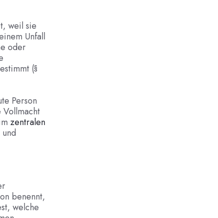
, weil sie
einem Unfall
me oder
e
estimmt (§
aute Person
e Vollmacht
 im
zentralen
e und
er
son benennt,
est, welche