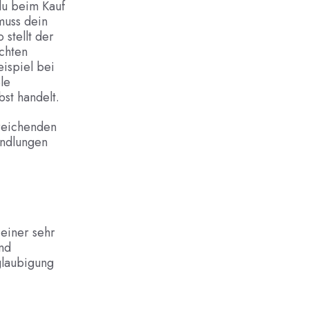
du beim Kauf
muss dein
 stellt der
ochten
ispiel bei
le
bst handelt.
treichenden
andlungen
 einer sehr
und
glaubigung