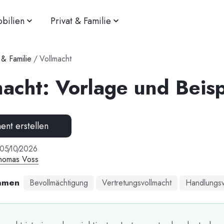
bilien
Privat & Familie
 & Familie
/
Vollmacht
acht: Vorlage und Beisp
nt erstellen
05
/
10
/
2026
homas Voss
amen
Bevollmächtigung
Vertretungsvollmacht
Handlungsv