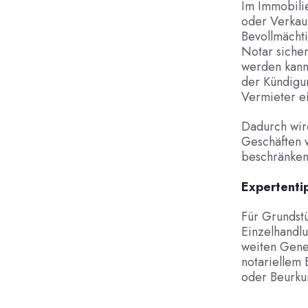
Im Immobilie
oder Verkauf
Bevollmächti
Notar sicher
werden kann
der Kündigu
Vermieter ei
Dadurch wird
Geschäften w
beschränken
Expertenti
Für Grundstü
Einzelhandlu
weiten Gener
notariellem 
oder Beurkun