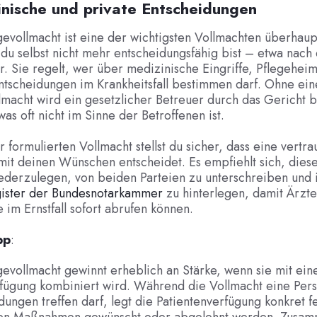
inische und private Entscheidungen
evollmacht ist eine der wichtigsten Vollmachten überhaupt
 du selbst nicht mehr entscheidungsfähig bist – etwa nach 
r. Sie regelt, wer über medizinische Eingriffe, Pflegehei
Entscheidungen im Krankheitsfall bestimmen darf. Ohne ein
macht wird ein gesetzlicher Betreuer durch das Gericht b
as oft nicht im Sinne der Betroffenen ist.
ar formulierten Vollmacht stellst du sicher, dass eine vertr
mit deinen Wünschen entscheidet. Es empfiehlt sich, dies
niederzulegen, von beiden Parteien zu unterschreiben und
ister der Bundesnotarkammer
zu hinterlegen, damit Ärzt
 im Ernstfall sofort abrufen können.
pp
:
evollmacht gewinnt erheblich an Stärke, wenn sie mit ein
rfügung kombiniert wird. Während die Vollmacht eine Per
dungen treffen darf, legt die Patientenverfügung konkret f