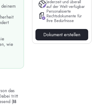
Jederzeit und überall
n deinem
auf der Welt verfügbar
Personalisierte
Rechtsdokumente für
herheit
Ihre Bedürfnisse
ndert
Dokument erstellen
sie
en, wie
rson das
abei tritt
esend (
§§