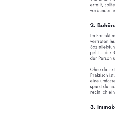
erteilt, soll
verbunden is
2. Behör
Im Kontakt m
vertreten lä
Sozialleist
geht – die 
der Person 
Ohne diese L
Praktisch is
eine umfass
sparst du ni
rechtlich ei
3. Immob