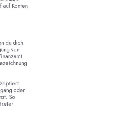
ff auf Konten
nn du dich
gung von
Finanzamt
Bezeichnung
zeptiert.
organg oder
st. So
treter