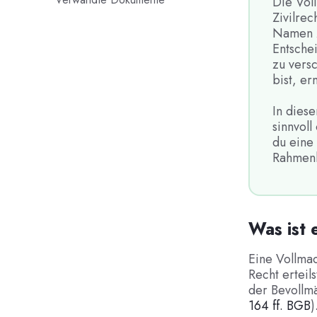
Die Voll
Zivilre
Namen z
Entschei
zu versc
bist, er
In diese
sinnvoll
du eine 
Rahmenb
Was ist 
Eine Vollmac
Recht erteil
der Bevollmä
164 ff. BGB
)