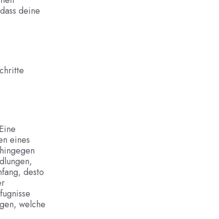
mmen
 dass deine
chritte
 Eine
en eines
 hingegen
dlungen,
mfang, desto
er
fugnisse
ägen, welche