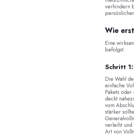
medizinisch
verhindern b
persönlichen
Wie erst
Eine wirksam
befolgst.
Schritt 1
Die Wahl der
einfache Vol
Pakets oder
deckt nahez
vom Abschlu
stärker soll
Generalvollm
verleiht un
Art von Vollm