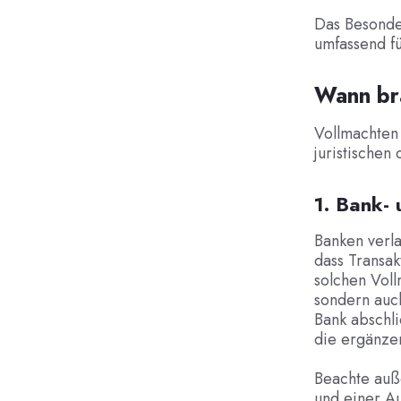
Das Besonder
umfassend f
Wann br
Vollmachten 
juristischen
1. Bank-
Banken verla
dass Transak
solchen Voll
sondern auc
Bank abschli
die ergänze
Beachte auße
und einer A