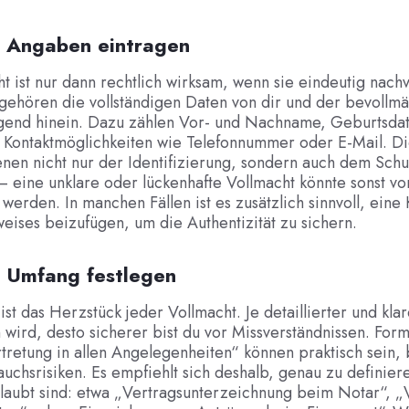
2: Angaben eintragen
t ist nur dann rechtlich wirksam, wenn sie eindeutig nach
 gehören die vollständigen Daten von dir und der bevollmä
gend hinein. Dazu zählen Vor- und Nachname, Geburtsda
 Kontaktmöglichkeiten wie Telefonnummer oder E-Mail. D
en nicht nur der Identifizierung, sondern auch dem Schu
 eine unklare oder lückenhafte Vollmacht könnte sonst vo
werden. In manchen Fällen ist es zusätzlich sinnvoll, eine
eises beizufügen, um die Authentizität zu sichern.
: Umfang festlegen
st das Herzstück jeder Vollmacht. Je detaillierter und klar
wird, desto sicherer bist du vor Missverständnissen. For
tretung in allen Angelegenheiten“ können praktisch sein,
uchsrisiken. Es empfiehlt sich deshalb, genau zu definier
laubt sind: etwa „Vertragsunterzeichnung beim Notar“, „