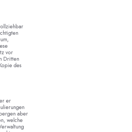
vollziehbar
chtigten
tum,
iese
tz vor
n Dritten
 Kopie des
er er
mulierungen
 bergen aber
en, welche
Verwaltung