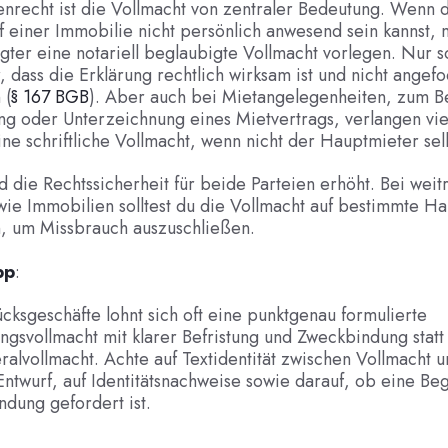
nrecht ist die Vollmacht von zentraler Bedeutung. Wenn 
 einer Immobilie nicht persönlich anwesend sein kannst, 
gter eine notariell beglaubigte Vollmacht vorlegen. Nur so
, dass die Erklärung rechtlich wirksam ist und nicht angef
 (
§ 167 BGB
). Aber auch bei Mietangelegenheiten, zum Be
ng oder Unterzeichnung eines Mietvertrags, verlangen vie
ne schriftliche Vollmacht, wenn nicht der Hauptmieter sel
 die Rechtssicherheit für beide Parteien erhöht. Bei wei
ie Immobilien solltest du die Vollmacht auf bestimmte H
, um Missbrauch auszuschließen.
pp
:
cksgeschäfte lohnt sich oft eine punktgenau formulierte
ngsvollmacht mit klarer Befristung und Zweckbindung statt
alvollmacht. Achte auf Textidentität zwischen Vollmacht 
Entwurf, auf Identitätsnachweise sowie darauf, ob eine Be
dung gefordert ist.