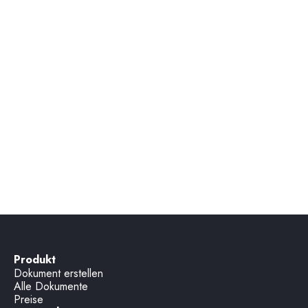
Wie lade ich andere Leute in meinen 
Legally.io-Arbeitsbereich ein?
Kann ich anderen Zugriff auf nur bestimmte 
Dokumente geben?
Was sind Workspaces und wie nutze ich sie?
Produkt
Dokument erstellen
Alle Dokumente
Preise