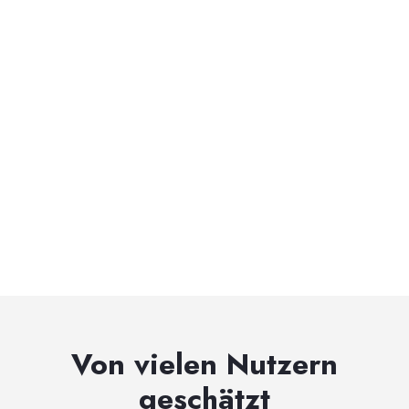
Lade Rechtsdokumente mit Wasserzeichen
herunter
Speichere deine Dokumente vorübergehend
Von vielen Nutzern
geschätzt