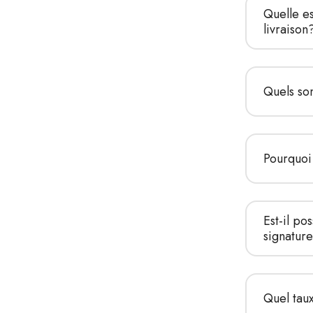
Quelle e
livraison
Quels so
Pourquoi
Est-il po
signatur
Quel tau