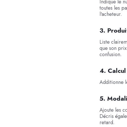
Indique le 
toutes les p
l'acheteur.
3. Produi
Liste claire
que son prix 
confusion.
4. Calcul
Additionne le
5. Modali
Ajoute les c
Décris égale
retard.