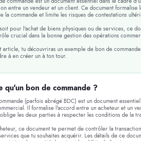
de commande est un document essentiel dans le cadre d'
ion entre un vendeur et un client. Ce document formalise l
de la commande et limite les risques de contestations ultér
soit pour l'achat de biens physiques ou de services, ce d
rôle crucial dans la bonne gestion des opérations commer
t article, tu découvriras un exemple de bon de commande
e à en créer un à ton tour.
ce qu'un bon de commande ?
ommande (parfois abrégé BDC) est un document essentiel 
mmercial. Il formalise l'accord entre un acheteur et un v
l oblige les deux parties à respecter les conditions de la tr
cheteur, ce document te permet de contrôler la transactio
services que tu souhaites acquérir. Les détails de ce docu