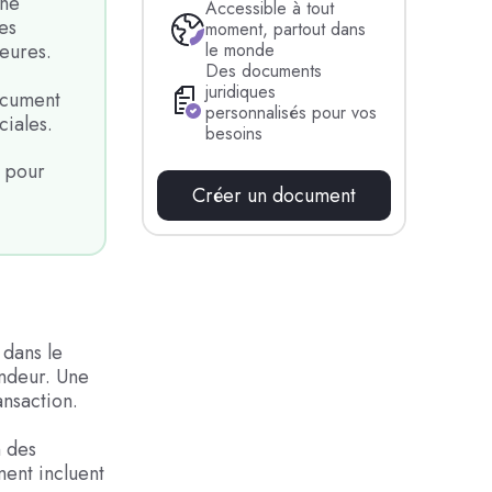
une
Accessible à tout
es
moment, partout dans
le monde
ieures.
Des documents
juridiques
ocument
personnalisés pour vos
ciales.
besoins
 pour
Créer un document
dans le
endeur. Une
ansaction.
n des
ment incluent