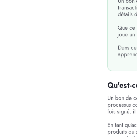
Un bon 
transact
détails 
Que ce 
joue un 
Dans ce
apprendr
Qu'est-
Un bon de c
processus co
fois signé, i
En tant qu'a
produits ou 