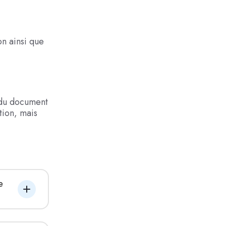
on ainsi que
é du document
tion, mais
 