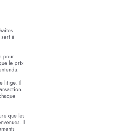
haites
sert à
e pour
que le prix
entendu.
itige. Il
ransaction.
 chaque
ure que les
nvenues. Il
gements