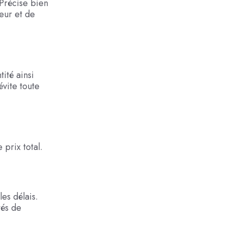
Précise bien
deur et de
ité ainsi
évite toute
 prix total.
es délais.
tés de