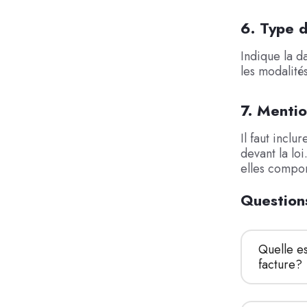
6. Type d
Indique la da
les modalité
7. Mentio
Il faut inclu
devant la lo
elles compor
Question
Quelle es
facture?