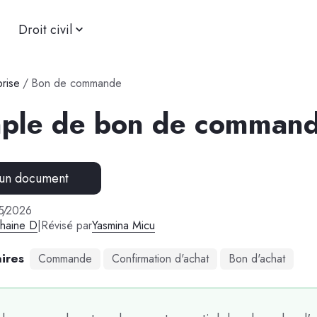
Droit civil
prise
/
Bon de commande
ple de bon de comman
 un document
5
/
2026
phaine D
|
Révisé par
Yasmina Micu
ires
Commande
Confirmation d'achat
Bon d'achat