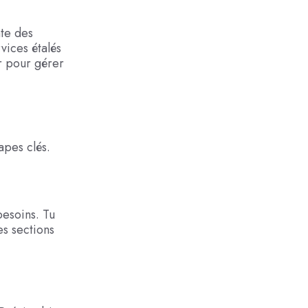
te des
vices étalés
r pour gérer
apes clés.
besoins. Tu
s sections