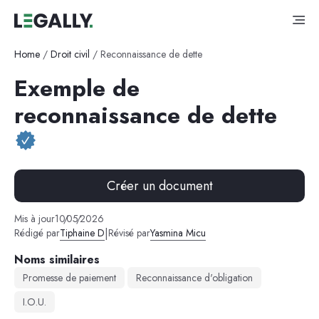
Home
/
Droit civil
/
Reconnaissance de dette
Exemple de
reconnaissance de dette
Créer un document
Mis à jour
10
/
05
/
2026
|
Rédigé par
Tiphaine D
Révisé par
Yasmina Micu
Noms similaires
Promesse de paiement
Reconnaissance d'obligation
I.O.U.