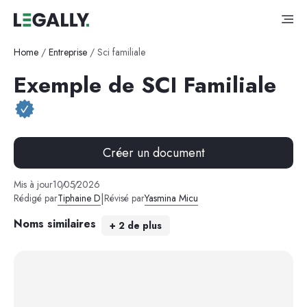
Home
/
Entreprise
/
Sci familiale
Exemple de SCI Familiale
Créer un document
Mis à jour
10
/
05
/
2026
|
Rédigé par
Tiphaine D
Révisé par
Yasmina Micu
Noms similaires
+
2
de plus