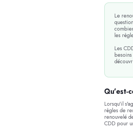
Le reno
questio
combien
les règl
Les CDD 
besoins 
découvri
Qu’est-c
Lorsqu'il s'
règles de re
renouvelé de
CDD pour une