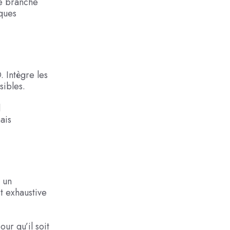
de branche
iques
 Intègre les
sibles.
l
ais
 un
t exhaustive
ur qu’il soit