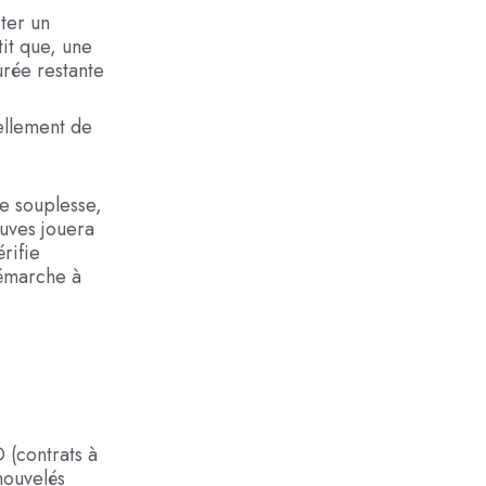
ter un
it que, une
urée restante
ellement de
e souplesse,
ouves jouera
rifie
démarche à
 (contrats à
nouvelés