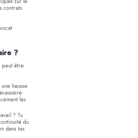
iques sur le
 contrats
avocat
aire ?
 peut être
t une hausse
nécessaire
acement les
ravail ? Tu
ontinuité du
on dans tes