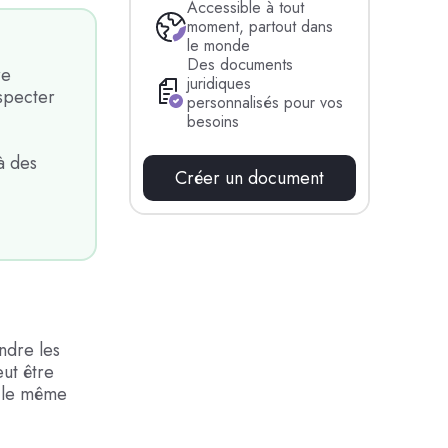
Accessible à tout
moment, partout dans
le monde
Des documents
re
juridiques
specter
personnalisés pour vos
besoins
à des
Créer un document
ndre les
eut être
s le même