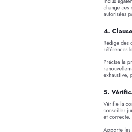
Inclus égale
change ces r
autorisées p
4. Clause
Rédige des c
références l
Précise la p
renouvelleme
exhaustive, 
5. Vérifi
Vérifie la c
conseiller j
et correcte.
Apporte les 