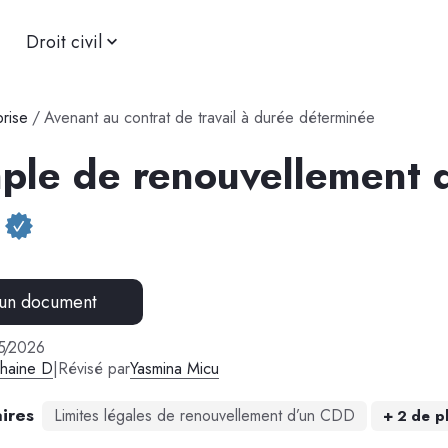
Droit civil
prise
/
Avenant au contrat de travail à durée déterminée
ple de renouvellement 
 un document
5
/
2026
phaine D
|
Révisé par
Yasmina Micu
ires
Limites légales de renouvellement d’un CDD
+
2
de p