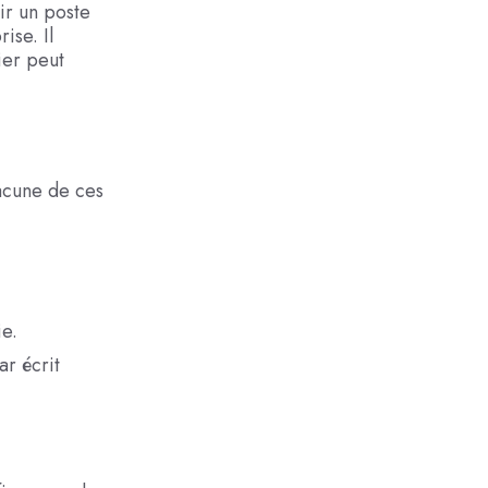
ir un poste
ise. Il
ier peut
hacune de ces
e.
r écrit