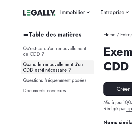
Immobilier
Entreprise
Table des matières
Home
/
Entre
Exem
Qu’est-ce qu’un renouvellement
de CDD ?
CDD
Quand le renouvellement d’un
CDD est-il nécessaire ?
Questions fréquemment posées
Créer
Documents connexes
Mis à jour
10
/
0
Rédigé par
Ti
Noms simila