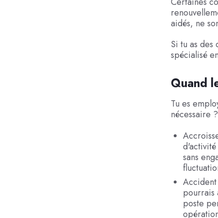
Certaines co
renouvellem
aidés, ne so
Si tu as des 
spécialisé e
Quand le
Tu es emplo
nécessaire ?
Accroisse
d'activit
sans eng
fluctuatio
Accident 
pourrais 
poste pen
opération