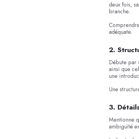
deux fois, s
branche.
Comprendre c
adéquate.
2. Struc
Débute par u
ainsi que ce
une introduc
Une structu
3. Détail
Mentionne q
ambiguïté en