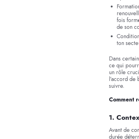
Formation
renouvell
fois form
de son co
Condition
ton secte
Dans certain
ce qui pourr
un rôle cruc
l’accord de 
suivre.
Comment ré
1. Contex
Avant de com
durée déter