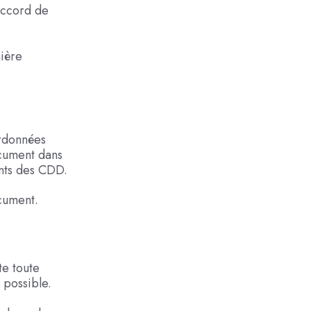
 accord de
ière
ordonnées
ocument dans
ents des CDD.
cument.
e toute
 possible.