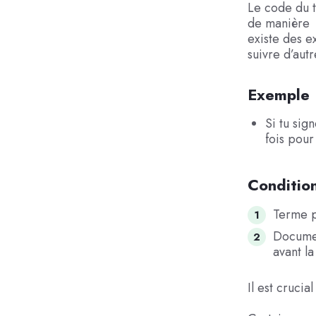
Le code du t
de manière p
existe des e
suivre d’autr
Exemple
Si tu sig
fois pour
Condition
Terme p
Documen
avant la
Il est crucia