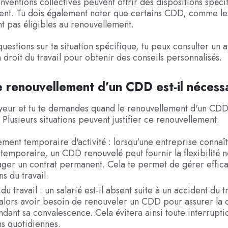
nventions collectives peuvent offrir des dispositions spécif
ent. Tu dois également noter que certains CDD, comme les
nt pas éligibles au renouvellement.
questions sur ta situation spécifique, tu peux consulter un 
n droit du travail pour obtenir des conseils personnalisés.
 renouvellement d’un CDD est-il nécess
yeur et tu te demandes quand le renouvellement d'un CDD
 Plusieurs situations peuvent justifier ce renouvellement.
ment temporaire d'activité : lorsqu'une entreprise connaî
é temporaire, un CDD renouvelé peut fournir la flexibilité 
ager un contrat permanent. Cela te permet de gérer effic
ns du travail.
du travail : un salarié est-il absent suite à un accident du t
alors avoir besoin de renouveler un CDD pour assurer la c
dant sa convalescence. Cela évitera ainsi toute interrupti
s quotidiennes.