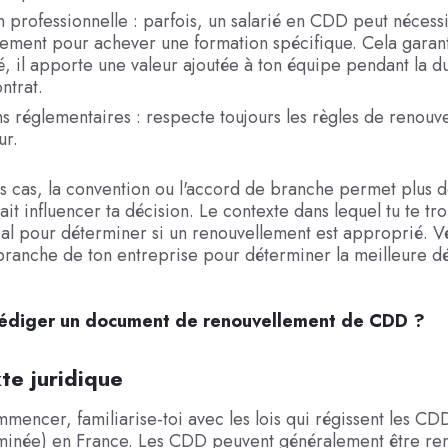
 professionnelle : parfois, un salarié en CDD peut nécessi
ement pour achever une formation spécifique. Cela garant
é, il apporte une valeur ajoutée à ton équipe pendant la d
ntrat.
s réglementaires : respecte toujours les règles de renouv
ur.
s cas, la convention ou l'accord de branche permet plus d
ait influencer ta décision. Le contexte dans lequel tu te tr
ial pour déterminer si un renouvellement est approprié. Vé
branche de ton entreprise pour déterminer la meilleure 
diger un document de renouvellement de CDD ?
te juridique
mencer, familiarise-toi avec les lois qui régissent les CDD
minée) en France. Les CDD peuvent généralement être re