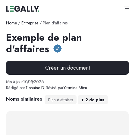
Home
/
Entreprise
/
Plan d'affaires
Exemple de plan
d'affaires
Créer un document
Mis à jour
10
/
05
/
2026
|
Rédigé par
Tiphaine D
Révisé par
Yasmina Micu
Noms similaires
Plan d'affaires
+
2
de plus