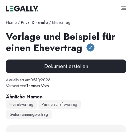
Home
/
Privat & Familie
/
Ehevertrag
Vorlage und Beispiel für
einen Ehevertrag
Dokument erstellen
Aktualisiert am
05
/
10
/
2026
Verfasst von
Thomas Voss
Ähnliche Namen
Heiratsvertrag
Partnerschaftsvertrag
Gütertrennungsvertrag