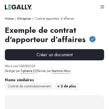
Home
/
Entreprise
/
Contrat apporteur d affaires
Exemple de contrat
d'apporteur d’affaires
Créer un document
Mis à jour
10
/
05
/
2026
|
Rédigé par
Tiphaine D
Révisé par
Yasmina Micu
Noms similaires
Contrat de commissionnement
+
2
de plus