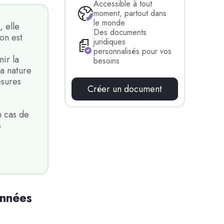
Accessible à tout
moment, partout dans
le monde
, elle
Des documents
on est
juridiques
personnalisés pour vos
ir la
besoins
la nature
esures
Créer un document
n cas de
s
onnées