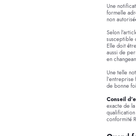
Une notifica
formelle adre
non autorisé
Selon l’artic
susceptible 
Elle doit êtr
aussi de pe
en changeant
Une telle no
l’entreprise 
de bonne foi 
Conseil d’e
exacte de la
qualificatio
conformité R