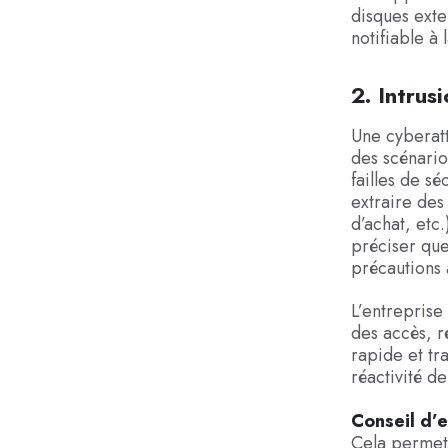
disques exte
notifiable à
2. Intrus
Une cyberatt
des scénario
failles de s
extraire des
d’achat, etc.
préciser que
précautions 
L’entreprise
des accès, ré
rapide et tr
réactivité d
Conseil d’e
Cela permet 