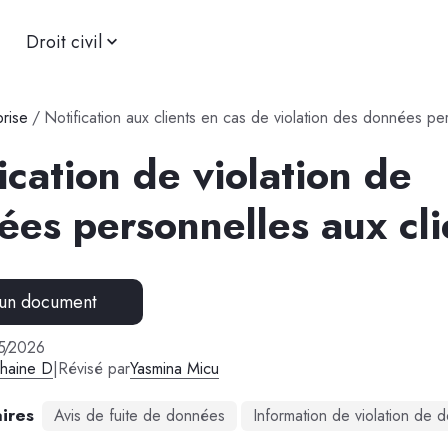
Droit civil
prise
/
Notification aux clients en cas de violation des données pe
ication de violation de
es personnelles aux cli
 un document
5
/
2026
phaine D
|
Révisé par
Yasmina Micu
ires
Avis de fuite de données
Information de violation de 