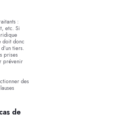
aitants :
, etc. Si
uridique
e doit donc
d’un tiers.
s prises
r prévenir
ectionner des
lauses
 cas de