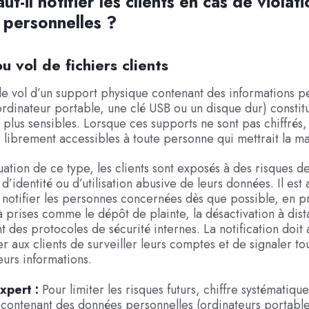
t-il notifier les clients en cas de violat
personnelles ?
ou vol de fichiers clients
le vol d’un support physique contenant des informations p
dinateur portable, une clé USB ou un disque dur) constitu
es plus sensibles. Lorsque ces supports ne sont pas chiffrés
 librement accessibles à toute personne qui mettrait la m
uation de ce type, les clients sont exposés à des risques d
d’identité ou d’utilisation abusive de leurs données. Il est 
 notifier les personnes concernées dès que possible, en pr
 prises comme le dépôt de plainte, la désactivation à dist
 des protocoles de sécurité internes. La notification doit 
aux clients de surveiller leurs comptes et de signaler to
eurs informations.
xpert :
Pour limiter les risques futurs, chiffre systématiqu
 contenant des données personnelles (ordinateurs portable