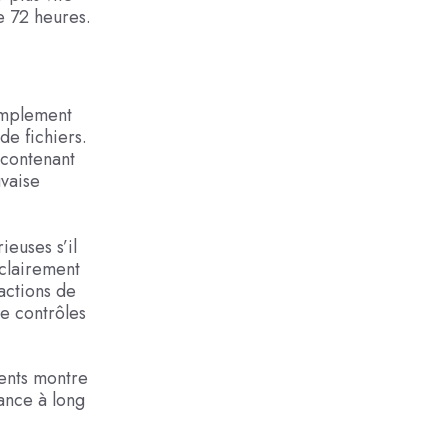
e 72 heures.
simplement
de fichiers.
 contenant
vaise
euses s’il
 clairement
actions de
de contrôles
ients montre
ance à long