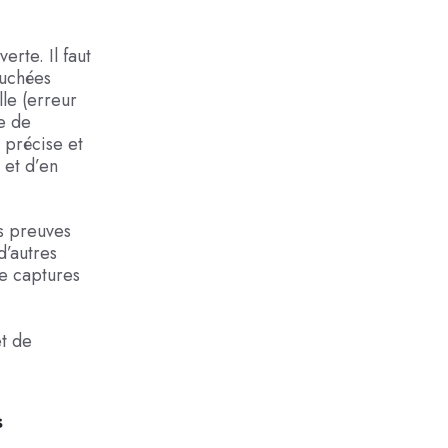
erte. Il faut
ouchées
lle (erreur
e de
 précise et
 et d’en
es preuves
d’autres
de captures
t de
s