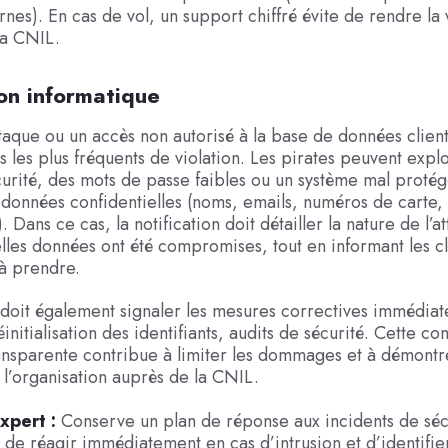
rnes). En cas de vol, un support chiffré évite de rendre la 
 la CNIL.
ion informatique
aque ou un accès non autorisé à la base de données clients
s les plus fréquents de violation. Les pirates peuvent expl
écurité, des mots de passe faibles ou un système mal proté
 données confidentielles (noms, emails, numéros de carte, 
). Dans ce cas, la notification doit détailler la nature de l’a
lles données ont été compromises, tout en informant les cl
à prendre.
 doit également signaler les mesures correctives immédiat
initialisation des identifiants, audits de sécurité. Cette 
ansparente contribue à limiter les dommages et à démontr
e l’organisation auprès de la CNIL.
xpert :
Conserve un plan de réponse aux incidents de sécu
de réagir immédiatement en cas d’intrusion et d’identifier