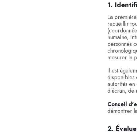
1. Identi
La première 
recueillir t
(coordonnées,
humaine, int
personnes co
chronologiqu
mesurer la p
Il est égale
disponibles 
autorités en
d’écran, de 
Conseil d’e
démontrer la
2. Évalue