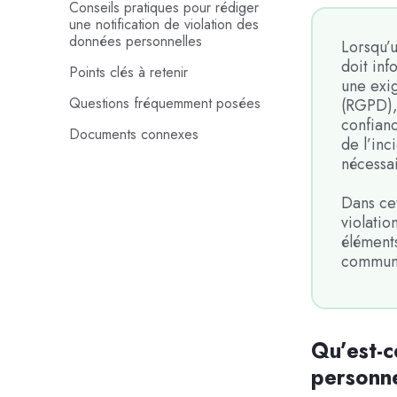
Conseils pratiques pour rédiger
une notification de violation des
données personnelles
Lorsqu’u
doit inf
Points clés à retenir
une exi
Questions fréquemment posées
(RGPD), 
confianc
Documents connexes
de l’inc
nécessai
Dans cet
violatio
éléments
communi
Qu’est-c
personne