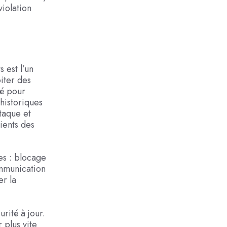
violation
 est l’un
oiter des
gé pour
historiques
ttaque et
ients des
es : blocage
communication
er la
rité à jour.
 plus vite