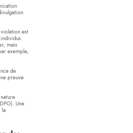
nication
divulgation
 violation est
individus.
er, mais
par exemple,
ence de
 une preuve
 nature
 (DPO). Une
 la