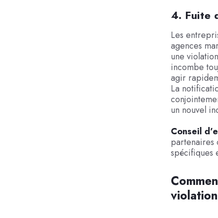
4. Fuite 
Les entrepri
agences mar
une violation
incombe touj
agir rapidem
La notificati
conjointemen
un nouvel in
Conseil d’e
partenaires 
spécifiques e
Comment 
violatio