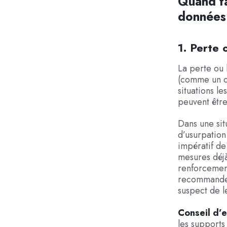
Quand fau
données 
1. Perte 
La perte ou 
(comme un or
situations l
peuvent être
Dans une sit
d’usurpation 
impératif de
mesures déjà
renforcement
recommander 
suspect de l
Conseil d’e
les supports