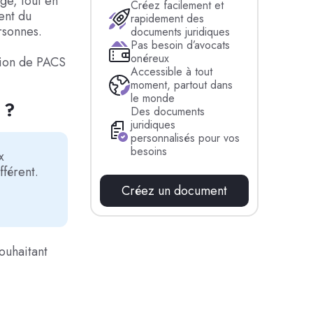
ge, tout en
Créez facilement et
rent du
rapidement des
rsonnes.
documents juridiques
Pas besoin d’avocats
onéreux
tion de PACS
Accessible à tout
moment, partout dans
le monde
 ?
Des documents
juridiques
personnalisés pour vos
besoins
x
férent.
Créez un document
ouhaitant