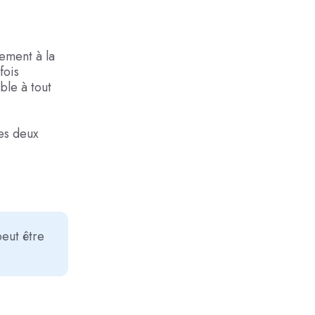
rement à la
fois
ble à tout
les deux
peut être