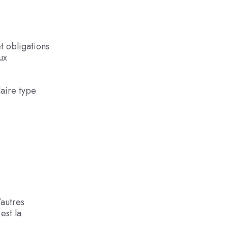
t obligations
ux
laire type
’autres
est la