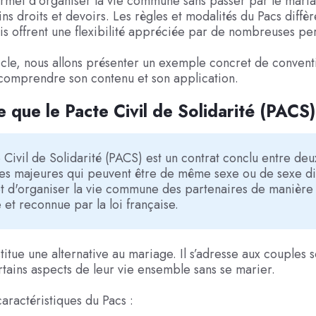
ermet d'organiser la vie commune sans passer par le maria
ins droits et devoirs. Les règles et modalités du Pacs diffè
s offrent une flexibilité appréciée par de nombreuses pe
icle, nous allons présenter un exemple concret de conven
comprendre son contenu et son application.
e que le Pacte Civil de Solidarité (PACS)
 Civil de Solidarité (PACS) est un contrat conclu entre deu
s majeures qui peuvent être de même sexe ou de sexe dif
t d'organiser la vie commune des partenaires de manière
e et reconnue par la loi française.
titue une alternative au mariage. Il s’adresse aux couples s
rtains aspects de leur vie ensemble sans se marier.
caractéristiques du Pacs :