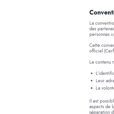
Conventi
La conventio
des partenai
personnes c
Cette conven
officiel (Ce
Le contenu m
L’identif
Leur adr
La volont
Il est possib
aspects de l
séparation d