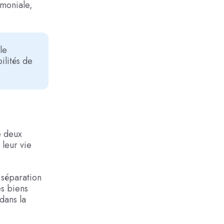
imoniale,
le
ilités de
e deux
 leur vie
 séparation
es biens
dans la