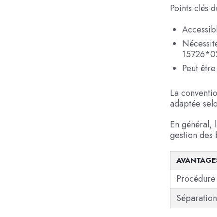
Points clés d
Accessibl
Nécessite
15726*02
Peut être
La conventio
adaptée selo
En général, 
gestion des b
AVANTAGE
Procédure
Séparation