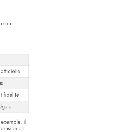
ie ou
officielle
us
 fidélité
égale
 exemple, il
a pension de