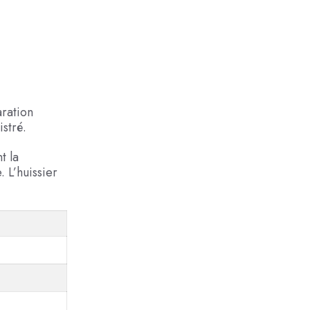
aration
istré.
t la
. L’huissier