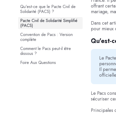
France. Il p
offrant certa
Qu'est-ce que le Pacte Civil de
mariage, mai
Solidarité (PACS) ?
Pacte Civil de Solidarité Simplifié
Dans cet art
(PACS)
pour mieux 
Convention de Pacs : Version
Qu'est-c
complète
Comment le Pacs peut-il être
dissous ?
Le Pacte
Foire Aux Questions
personne
Il perme
officiell
Le Pacs cons
sécuriser ce
Principales 