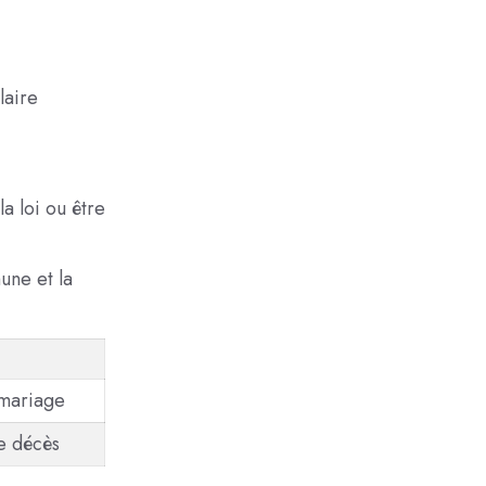
laire
a loi ou être
une et la
 mariage
e décès