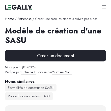
Home
/
Entreprise
/
Creer une sasu les etapes a suivre pas a pas
Modèle de création d'une
SASU
Créer un document
Mis à jour
10
/
05
/
2026
|
Rédigé par
Tiphaine D
Révisé par
Yasmina Micu
Noms similaires
Formalités de constitution SASU
Procédure de création SASU