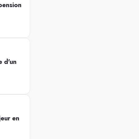
pension
e d'un
eur en