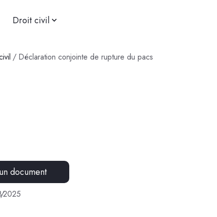
Droit civil
ivil
/
Déclaration conjointe de rupture du pacs
 un document
8
/
2025