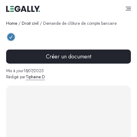
Home
/
Droit civil
/
Demande de clôture de compte bancaire
Créer un document
Mis à jour
18
/
07
/
2025
Rédigé par
Tiphaine D