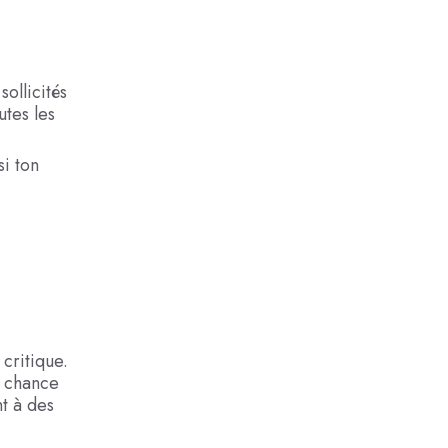
ollicités
utes les
si ton
critique.
e chance
nt à des