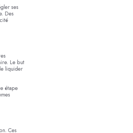
égler ses
se. Des
cité
res
aire. Le but
de liquider
te étape
lèmes
ion. Ces