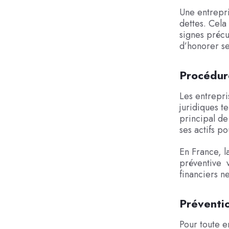
Une entrepri
dettes. Cela
signes précu
d’honorer se
Procédur
Les entrepri
juridiques te
principal de
ses actifs p
En France, l
préventive v
financiers n
Préventio
Pour toute e