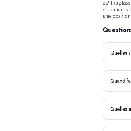
qu'il s'agis
document.s a
une position
Question
Quelles s
Quand fau
Quelles a