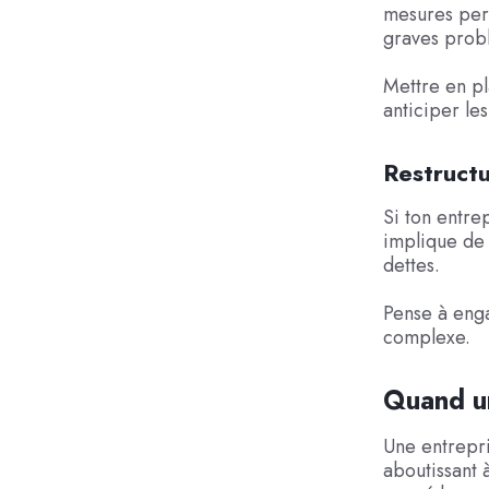
mesures perm
graves probl
Mettre en pl
anticiper le
Restructu
Si ton entrep
implique de 
dettes.
Pense à enga
complexe.
Quand un
Une entrepri
aboutissant 