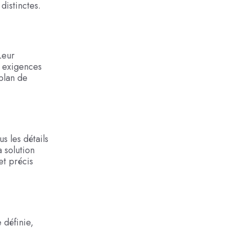
distinctes.
Leur
s exigences
 plan de
s les détails
a solution
et précis
 définie,