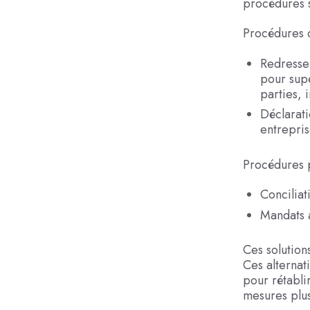
procédures s
Procédures c
Redressem
pour supe
parties, 
Déclarati
entreprise
Procédures 
Conciliat
Mandats 
Ces solution
Ces alternat
pour rétabli
mesures plus