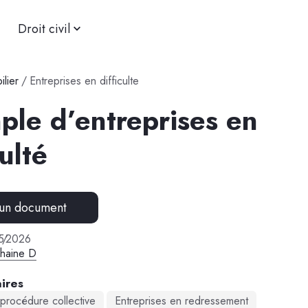
Droit civil
ilier
/
Entreprises en difficulte
ple d’entreprises en
culté
 un document
5
/
2026
phaine D
ires
procédure collective
Entreprises en redressement