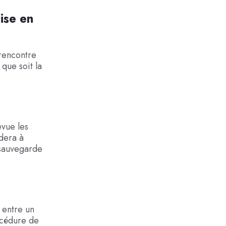
ise en
 rencontre
que soit la
evue les
idera à
 sauvegarde
 entre un
rocédure de