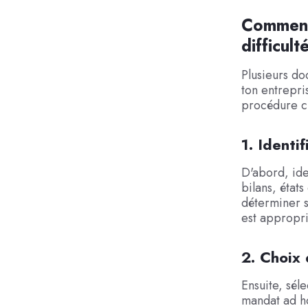
Comment
difficult
Plusieurs do
ton entrepri
procédure c
1. Identi
D'abord, ide
bilans, états
déterminer 
est appropri
2. Choix
Ensuite, sél
mandat ad ho