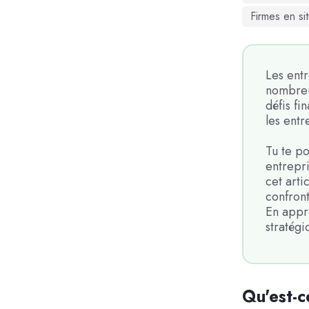
Firmes en sit
Les entr
nombreu
défis fi
les entr
Tu te po
entrepri
cet arti
confront
En appre
stratégi
Qu'est-c