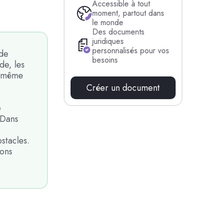
Accessible à tout
moment, partout dans
le monde
Des documents
juridiques
personnalisés pour vos
 de
besoins
de, les
er même
Créer un document
e
 Dans
stacles.
ions