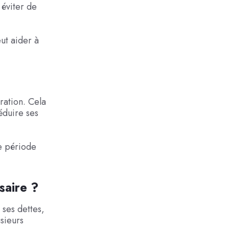
 éviter de
ut aider à
uration. Cela
éduire ses
e période
saire ?
 ses dettes,
usieurs