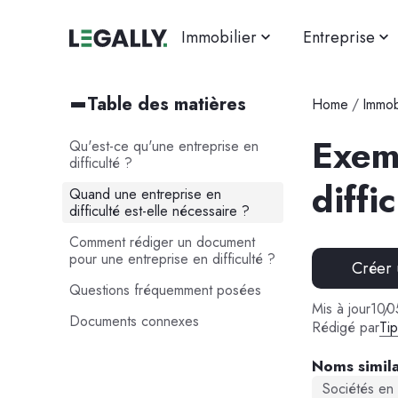
Immobilier
Entreprise
Table des matières
Home
/
Immob
Exem
Qu'est-ce qu'une entreprise en
difficulté ?
diffi
Quand une entreprise en
difficulté est-elle nécessaire ?
Comment rédiger un document
pour une entreprise en difficulté ?
Créer
Questions fréquemment posées
Mis à jour
10
/
0
Documents connexes
Rédigé par
Ti
Noms simila
Sociétés en 