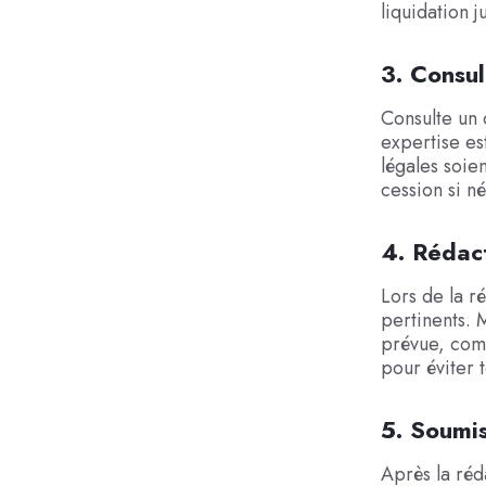
liquidation 
3. Consul
Consulte un 
expertise es
légales soie
cession si n
4. Rédac
Lors de la r
pertinents. M
prévue, comm
pour éviter 
5. Soumis
Après la réd