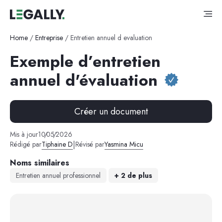
Home
/
Entreprise
/
Entretien annuel d evaluation
Exemple d’entretien
annuel d'évaluation
Créer un document
Mis à jour
10
/
05
/
2026
|
Rédigé par
Tiphaine D
Révisé par
Yasmina Micu
Noms similaires
Entretien annuel professionnel
+
2
de plus