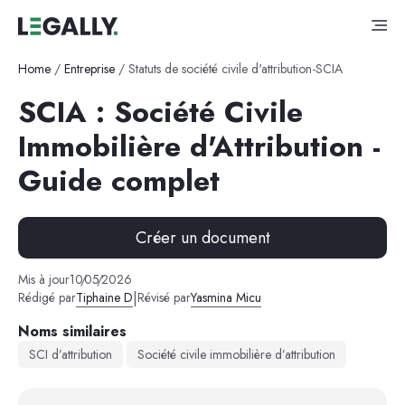
Home
/
Entreprise
/
Statuts de société civile d'attribution-SCIA
SCIA : Société Civile
Immobilière d'Attribution -
Guide complet
Créer un document
Mis à jour
10
/
05
/
2026
|
Rédigé par
Tiphaine D
Révisé par
Yasmina Micu
Noms similaires
SCI d’attribution
Société civile immobilière d’attribution