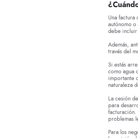
¿Cuándo 
Una factura 
autónomo o e
debe incluir
Además, ante
través del m
Si estás arr
como agua o 
importante c
naturaleza d
La cesión de
para desarro
facturación.
problemas l
Para los neg