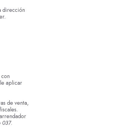
a dirección
er.
o con
e aplicar
as de venta,
iscales.
 arrendador
 037
.