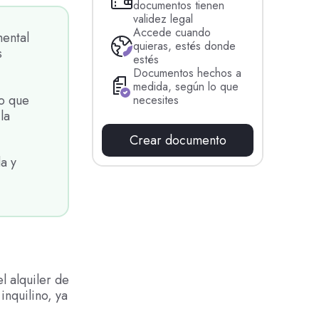
documentos tienen
validez legal
Accede cuando
mental
quieras, estés donde
s
estés
Documentos hechos a
medida, según lo que
no que
necesites
la
Crear documento
a y
l alquiler de
inquilino, ya