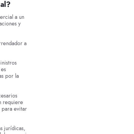
cal?
ercial a un
aciones y
arrendador a
inistros
 es
s por la
cesarios
n requiere
 para evitar
 jurídicas,