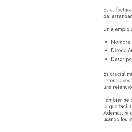
Estas factur
del arrendad
Un ejemplo d
Nombre c
Dirección
Descripci
Es crucial m
retenciones
una retenció
También se d
lo que facili
Además, si 
usando los m