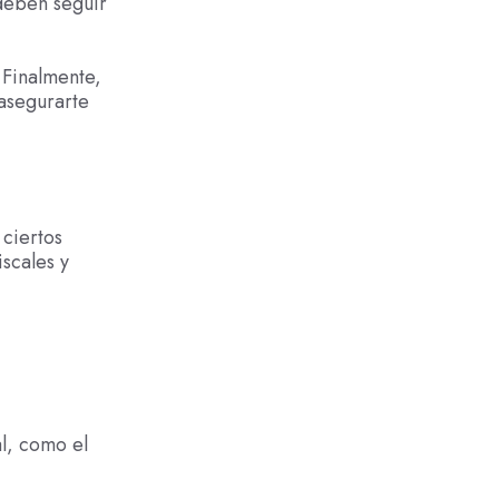
 deben seguir
. Finalmente,
 asegurarte
 ciertos
scales y
l, como el