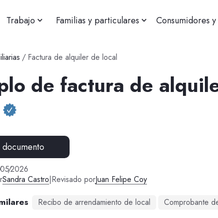
Trabajo
Familias y particulares
Consumidores y 
liarias
/
Factura de alquiler de local
lo de factura de alquil
r documento
/
05
/
2026
r
Sandra Castro
|
Revisado por
Juan Felipe Coy
milares
Recibo de arrendamiento de local
Comprobante de 