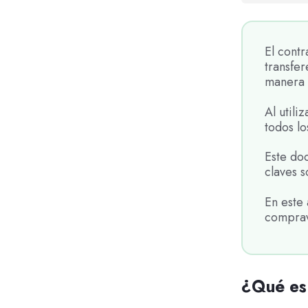
El cont
transfe
manera 
Al util
todos lo
Este doc
claves s
En este
comprav
¿Qué es