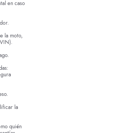
tal en caso
dor.
re la moto,
(VIN).
ago.
das:
egura
eso.
ficar la
como quién