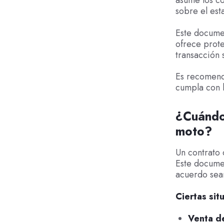
asume los co
sobre el est
Este documen
ofrece prote
transacción 
Es recomenda
cumpla con l
¿Cuándo 
moto?
Un contrato 
Este documen
acuerdo sea
Ciertas sit
Venta d