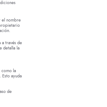
ndiciones
r el nombre
propietario
ación.
 a través de
 detalla la
, como la
. Esto ayuda
caso de