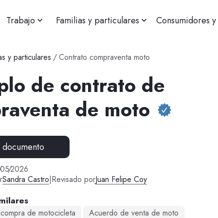
Trabajo
Familias y particulares
Consumidores y 
as y particulares
/
Contrato compraventa moto
plo de contrato de
raventa de moto
r documento
/
05
/
2026
r
Sandra Castro
|
Revisado por
Juan Felipe Coy
milares
 compra de motocicleta
Acuerdo de venta de moto