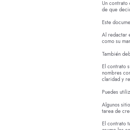
Un contrato
de que deci
Este documen
Al redactar 
como su marc
También debe
El contrato 
nombres comp
claridad y r
Puedes utili
Algunos siti
tarea de cre
El contrato 