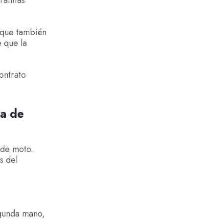
rantías
 que también
e que la
ontrato
ta de
 de moto.
s del
gunda mano,