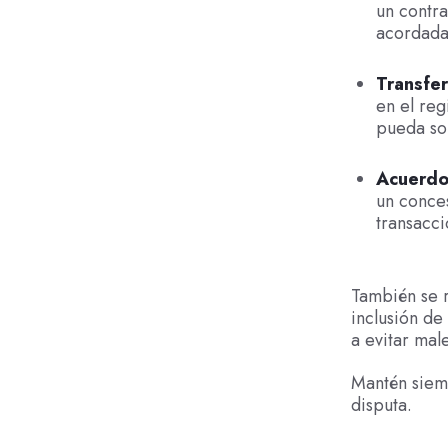
un contra
acordada
Transfer
en el reg
pueda sol
Acuerdos
un conces
transacci
También se r
inclusión de
a evitar mal
Mantén siemp
disputa.