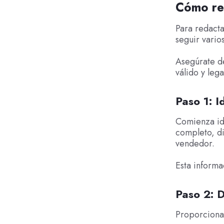
Cómo re
Para redact
seguir vario
Asegúrate de
válido y lega
Paso 1: I
Comienza ide
completo, d
vendedor.
Esta informac
Paso 2: D
Proporciona 