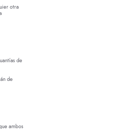
uier otra
a
cuantías de
tán de
l que ambos