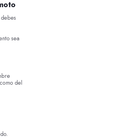
 moto
, debes
ento sea
ombre
 como del
ndo.