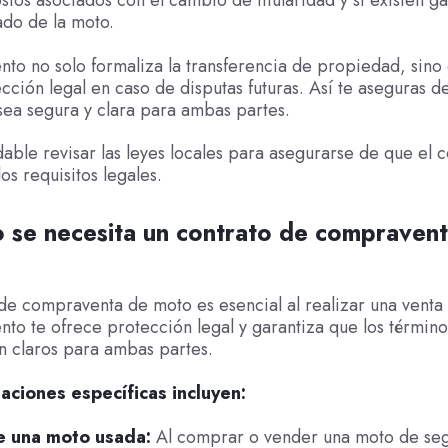
stos asociados con el cambio de titularidad y si existen ga
ado de la moto.
to no solo formaliza la transferencia de propiedad, sino
cción legal en caso de disputas futuras. Así te aseguras d
sea segura y clara para ambas partes.
ble revisar las leyes locales para asegurarse de que el c
os requisitos legales.
se necesita un contrato de compraven
de compraventa de moto es esencial al realizar una venta
to te ofrece protección legal y garantiza que los término
n claros para ambas partes.
uaciones específicas incluyen:
e una moto usada:
Al comprar o vender una moto de se