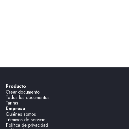
¿Cómo puedo ver el historial de uno de mis 
documentos legales?
¿Cómo puedo ver las propiedades de uno 
de mis documentos legales?
Producto
Crear documento
Todos los documentos
Tarifas
Empresa
Quiénes somos
Términos de servicio
Política de privacidad