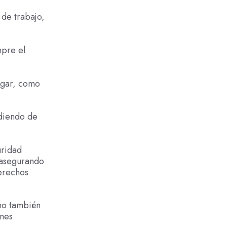
 de trabajo,
mpre el
ogar, como
diendo de
uridad
 asegurando
derechos
ino también
ones