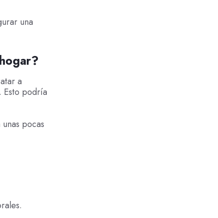
gurar una
 hogar?
atar a
. Esto podría
a unas pocas
rales.