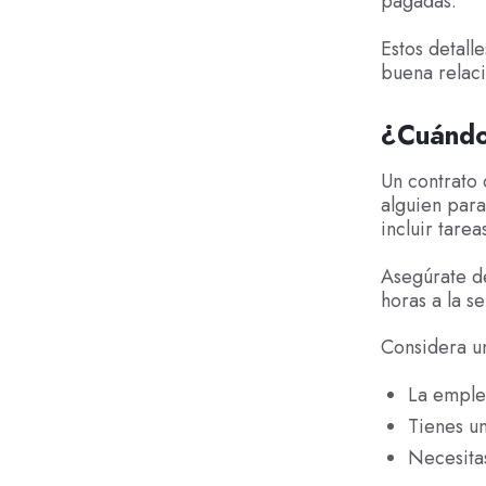
pagadas.
Estos detall
buena relaci
¿Cuándo
Un contrato
alguien para
incluir tare
Asegúrate de
horas a la s
Considera u
La emple
Tienes u
Necesitas