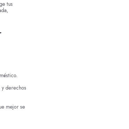
ge tus
ada,
r
méstico.
o y derechos
que mejor se