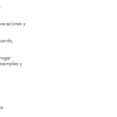
e
 vacaciones y
cuerdo,
 hogar
desempleo y
a.