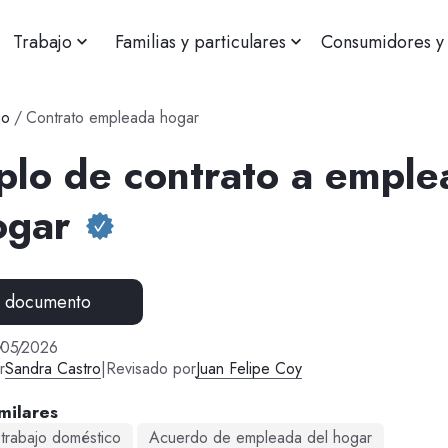
Trabajo
Familias y particulares
Consumidores y 
jo
/
Contrato empleada hogar
plo de contrato a emple
ogar
r documento
/
05
/
2026
r
Sandra Castro
|
Revisado por
Juan Felipe Coy
milares
 trabajo doméstico
Acuerdo de empleada del hogar