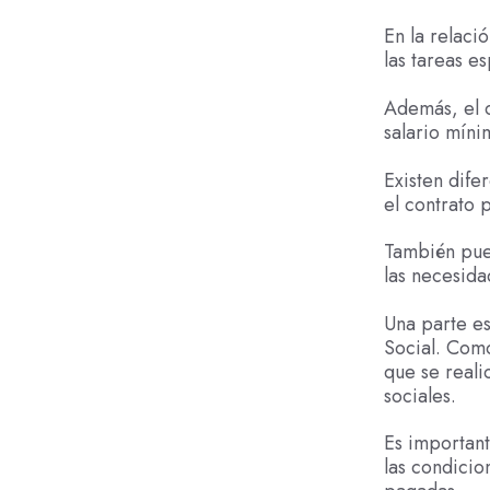
En la relaci
las tareas es
Además, el c
salario míni
Existen dife
el contrato 
También pue
las necesida
Una parte es
Social. Com
que se reali
sociales.
Es important
las condicio