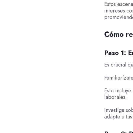
Estos escena
intereses c
promoviendo
Cómo re
Paso 1: E
Es crucial q
Familiarízat
Esto incluye
laborales.
Investiga so
adapte a tus