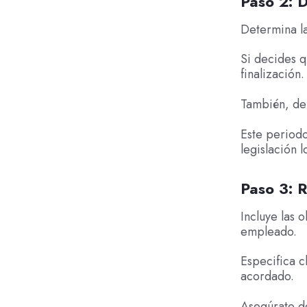
Paso 2: D
Determina la
Si decides q
finalización.
También, def
Este periodo
legislación l
Paso 3: R
Incluye las 
empleado.
Especifica c
acordado.
Asegúrate de