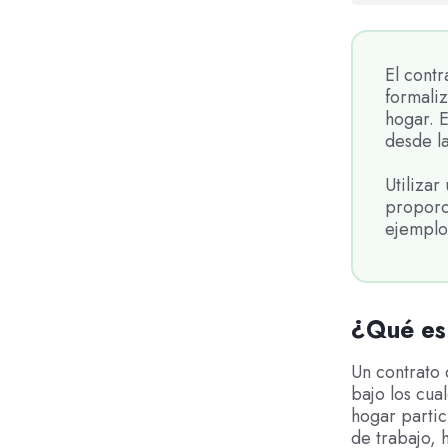
El cont
formali
hogar. 
desde la
Utilizar
proporc
ejemplo 
¿Qué es
Un contrato 
bajo los cua
hogar partic
de trabajo,