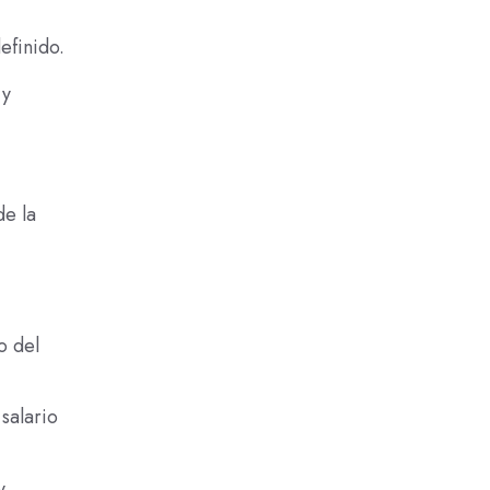
efinido.
 y
de la
o del
salario
y