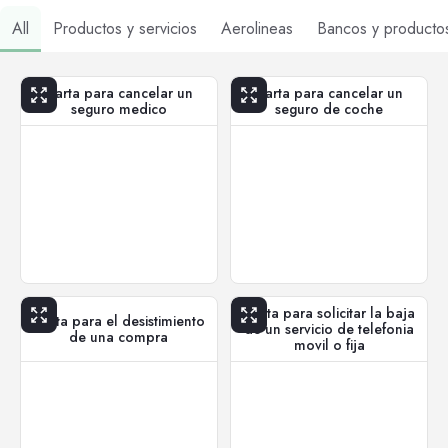
All
Productos y servicios
Aerolineas
Bancos y producto
Carta para cancelar un
Carta para cancelar un
seguro medico
seguro de coche
Carta para solicitar la baja
Carta para el desistimiento
de un servicio de telefonia
de una compra
movil o fija