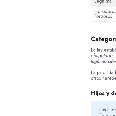
Legitima
Heredero
Forzosos
Categor
La ley estab
obligatoria
,
legítima
salv
La prioridad
otros herede
Hijos y 
Los hijo
forzosos