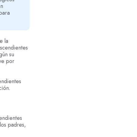
en
para
e la
escendientes
egún su
uye por
cendientes
ción.
cendientes
 los padres,