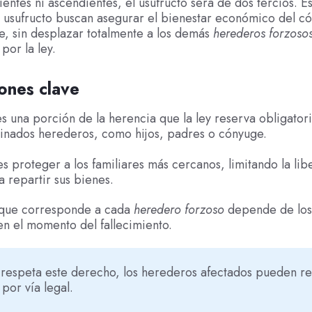
entes ni ascendientes, el usufructo será de dos tercios. Es
 usufructo buscan asegurar el bienestar económico del c
e, sin desplazar totalmente a los demás
herederos forzoso
or la ley.
ones clave
es una porción de la herencia que la ley reserva obligato
inados herederos, como hijos, padres o cónyuge.
es proteger a los familiares más cercanos, limitando la lib
a repartir sus bienes.
 que corresponde a cada
heredero forzoso
depende de los 
en el momento del fallecimiento.
 respeta este derecho, los herederos afectados pueden r
 por vía legal.