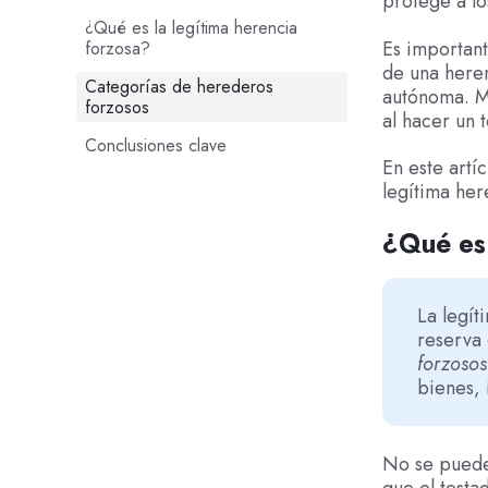
protege a lo
¿Qué es la legítima herencia
Es importan
forzosa?
de una heren
Categorías de herederos
autónoma. M
forzosos
al hacer un 
Conclusiones clave
En este artí
legítima her
¿Qué es 
La legít
reserva 
forzosos
bienes,
No se puede
que el testa