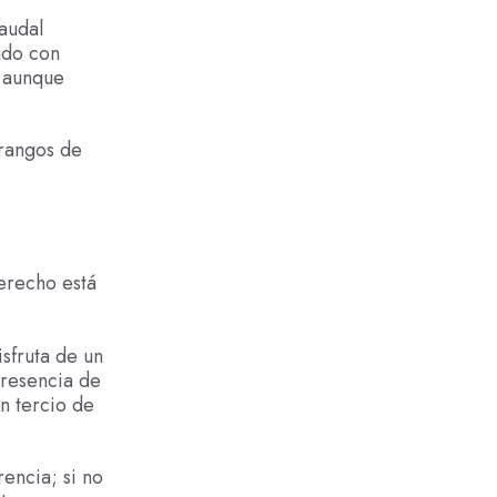
audal
iudo con
, aunque
 rangos de
erecho está
isfruta de un
presencia de
n tercio de
rencia; si no