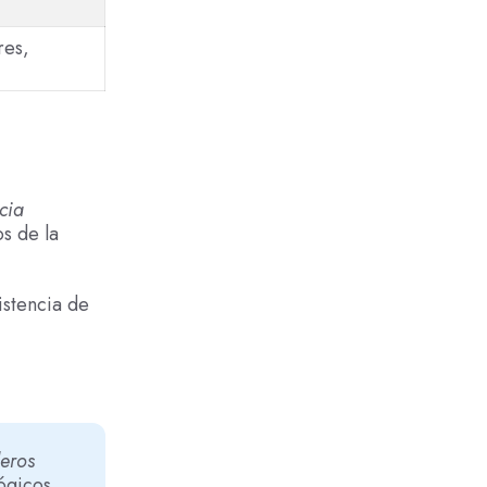
res,
cia
s de la
istencia de
eros
lógicos