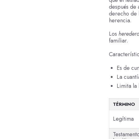
después de a
derecho de h
herencia.
Los
heredero
familiar.
Característi
Es de cum
La cuantí
Limita la
TÉRMINO
Legítima
Testament