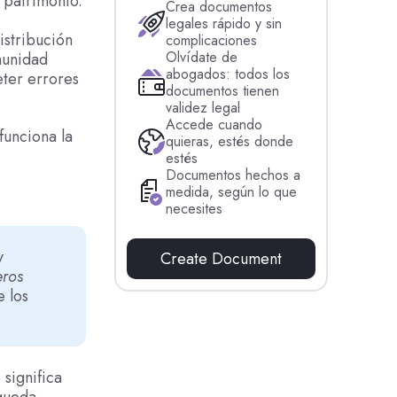
 patrimonio.
Crea documentos
legales rápido y sin
istribución
complicaciones
Olvídate de
munidad
abogados: todos los
ter errores
documentos tienen
validez legal
Accede cuando
funciona la
quieras, estés donde
estés
Documentos hechos a
medida, según lo que
necesites
y
Create Document
eros
 los
o significa
 queda