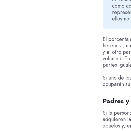
como ado
represen
ellos no
El porcentaj
herencia, un
y el otro pa
voluntad. En
partes igual
Si uno de lo
ocuparán su 
Padres y
Si la person
adquieren l
abuelos y, e