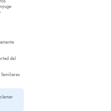
tos
ónyuge
s
riamente
ertad del
familiares
eclamar