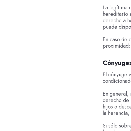
La legítima 
hereditario 
derecho a he
puede dispon
En caso de e
proximidad: 
Cónyuges
El cónyuge 
condicionad
En general, 
derecho de u
hijos o desc
la herencia,
Si sólo sobr