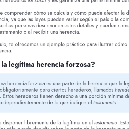
s herederos forzosos y les garantiza una parte mínima del
te comprender cómo se calcula y cómo puede afectar la d
cia, ya que las leyes pueden variar según el país o la co
uchas personas desconocen estos detalles y pueden come
testamento o al recibir una herencia.
culo, te ofrecemos un ejemplo práctico para ilustrar cómo 
encia.
la legítima herencia forzosa?
ima herencia forzosa es una parte de la herencia que la le
obligatoriamente para ciertos herederos, llamados
hered
. Estos herederos tienen derecho a una porción mínima de
 independientemente de lo que indique el
testamento
.
 disponer libremente de la legítima en el
testamento
. Est
dor sólo puede decidir sobre la parte de la herencia que