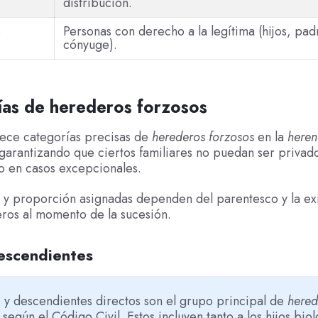
distribución.
s
Personas con derecho a la legítima (hijos, pad
cónyuge).
ías de herederos forzosos
lece categorías precisas de
herederos forzosos
en la
heren
 garantizando que ciertos familiares no puedan ser privado
o en casos excepcionales.
 y proporción asignadas dependen del parentesco y la ex
ros al momento de la sucesión.
descendientes
s y descendientes directos son el grupo principal de
hered
según el Código Civil. Estos incluyen tanto a los hijos bio