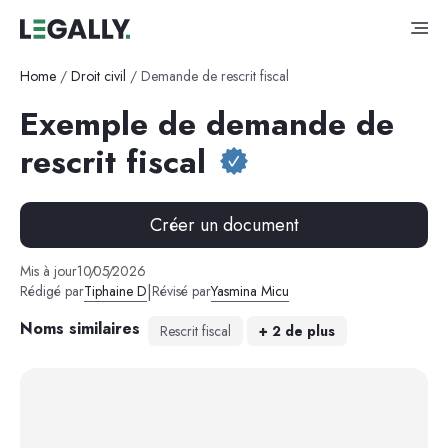
Home
/
Droit civil
/
Demande de rescrit fiscal
Exemple de demande de
rescrit fiscal
Créer un document
Mis à jour
10
/
05
/
2026
|
Rédigé par
Tiphaine D
Révisé par
Yasmina Micu
Noms similaires
Rescrit fiscal
+
2
de plus