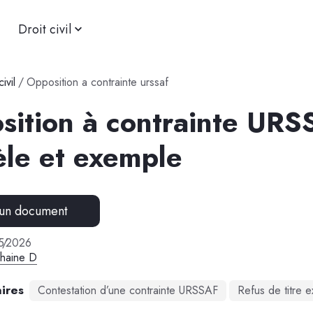
Droit civil
ivil
/
Opposition a contrainte urssaf
sition à contrainte URS
le et exemple
 un document
5
/
2026
phaine D
ires
Contestation d’une contrainte URSSAF
Refus de titre e