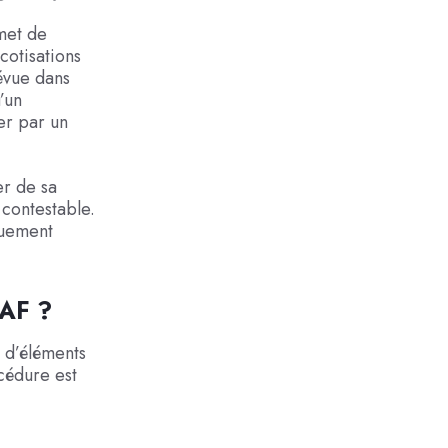
met de
cotisations
évue dans
’un
er par un
er de sa
 contestable.
quement
SAF ?
 d’éléments
cédure est