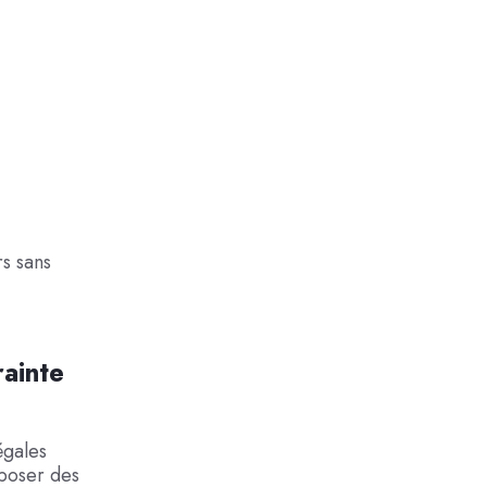
rs sans
rainte
égales
xposer des