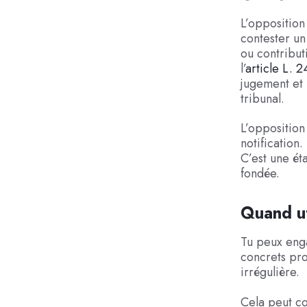
L’opposition
contester un
ou contribut
l’
article L. 
jugement et 
tribunal.
L’opposition
notification.
C’est une ét
fondée.
Quand ut
Tu peux enga
concrets pro
irrégulière.
Cela peut co