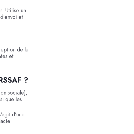
. Utilise un
d’envoi et
ception de la
tes et
URSSAF ?
on sociale),
si que les
s’agit d’une
’acte