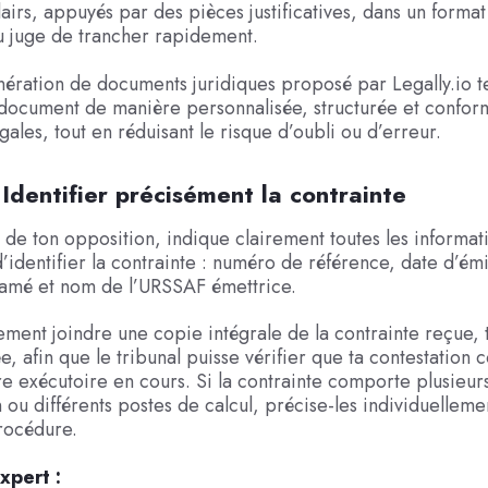
airs, appuyés par des pièces justificatives, dans un format
u juge de trancher rapidement.
énération de documents juridiques proposé par Legally.io 
 document de manière personnalisée, structurée et confor
gales, tout en réduisant le risque d’oubli ou d’erreur.
 Identifier précisément la contrainte
 de ton opposition, indique clairement toutes les informat
’identifier la contrainte : numéro de référence, date d’émi
lamé et nom de l’URSSAF émettrice.
ement joindre une copie intégrale de la contrainte reçue, t
iée, afin que le tribunal puisse vérifier que ta contestation
tre exécutoire en cours. Si la contrainte comporte plusieu
n ou différents postes de calcul, précise-les individuellem
 procédure.
xpert :