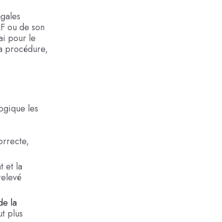
égales
AF ou de son
ai pour le
la procédure,
ogique les
orrecte,
 et la
relevé
de la
t plus