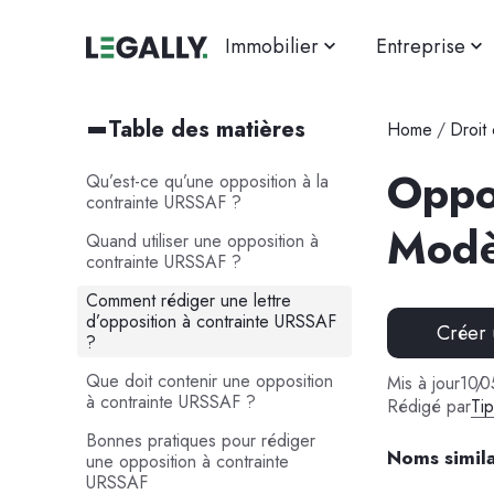
Immobilier
Entreprise
Table des matières
Home
/
Droit c
Oppo
Qu’est-ce qu’une opposition à la
contrainte URSSAF ?
Modè
Quand utiliser une opposition à
contrainte URSSAF ?
Comment rédiger une lettre
d’opposition à contrainte URSSAF
Créer
?
Que doit contenir une opposition
Mis à jour
10
/
0
à contrainte URSSAF ?
Rédigé par
Ti
Bonnes pratiques pour rédiger
Noms simila
une opposition à contrainte
URSSAF