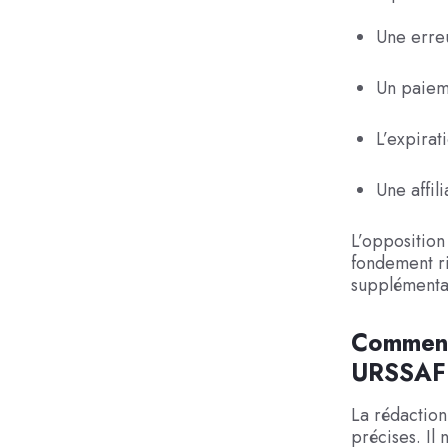
Une erreu
Un paieme
L’expirat
Une affil
L’opposition
fondement ri
supplémenta
Comment 
URSSAF
La rédaction
précises. Il