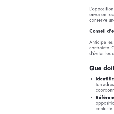
L’opposition 
envoi en re
conserve une
Conseil d’e
Anticipe les
contrainte. 
d’éviter les 
Que doit
Identifi
ton adres
coordonn
Référenc
oppositio
contesté.