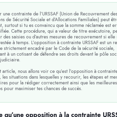
r une contrainte de l’URSSAF (Union de Recouvrement de
ons de Sécurité Sociale et d’Allocations Familiales) peut êt
t, surtout si tu es convaincu que la somme réclamée est e
tifiée. Cette procédure, qui a valeur de titre exécutoire, p
r des saisies ou d’autres mesures de recouvrement si elle 
testée à temps. L’opposition à contrainte URSSAF est un r
re strictement encadré par le Code de la sécurité sociale,
nt à un cotisant de défendre ses droits devant le pôle soc
 judiciaire.
 article, nous allons voir ce qu’est l’opposition à contraint
les situations dans lesquelles y recourir, les étapes et me
ires pour la rédiger correctement ainsi que les meilleures
es pour maximiser tes chances de succès.
e qu’une opposition à la contrainte UR