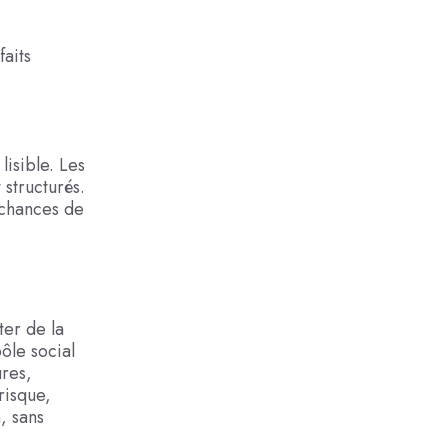
faits
lisible. Les
structurés.
 chances de
ter de la
ôle social
ures,
risque,
, sans