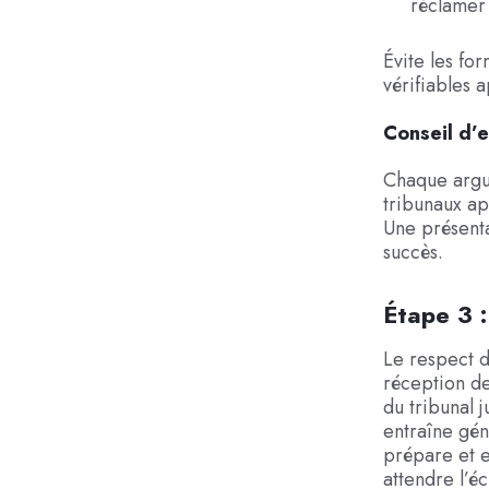
réclamer 
Évite les fo
vérifiables
Conseil d’e
Chaque argum
tribunaux ap
Une présenta
succès.
Étape 3 :
Le respect d
réception de
du tribunal 
entraîne gén
prépare et ex
attendre l’é