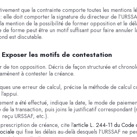
ntivement que la contrainte comporte toutes les mentions l
 : elle doit comporter la signature du directeur de l’URSS
 la mention de la possibilité de former opposition et le dél
ce de forme peut être un motif suffisant pour faire annuler 
ond est discutable.
 Exposer les motifs de contestation
r de ton opposition. Décris de façon structurée et chronol
t’amènent à contester la créance.
oques une erreur de calcul, précise la méthode de calcul c
à l’appui.
ement a été effectué, indique la date, le mode de paiement
 de la transaction, puis joins le justificatif correspondant (
 reçu URSSAF, etc.).
prescription de créance, cite l’
article L. 244-11 du Code 
sociale
qui fixe les délais au-delà desquels l’URSSAF ne peu