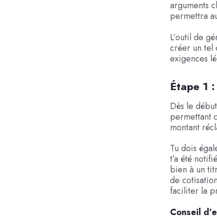
arguments cl
permettra a
L’outil de g
créer un tel
exigences lé
Étape 1 :
Dès le début
permettant d
montant réc
Tu dois égal
t’a été notif
bien à un ti
de cotisatio
faciliter la
Conseil d’e