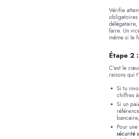
Vérifie atte
obligatoires
délégataire,
faire. Un vi
même si le f
Étape 2 :
C’est le cœu
raisons qui 
Si tu inv
chiffres 
Si un pai
référence
bancaire,
Pour une 
sécurité 