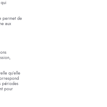
 qui
te permet de
me aux
ions
ssion,
elle qu’elle
 correspond
rs périodes
ent pour