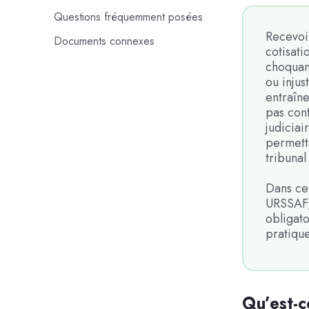
Questions fréquemment posées
Recevoi
Documents connexes
cotisati
choquan
ou injus
entraîne
pas con
judiciai
permetta
tribunal
Dans cet
URSSAF, 
obligato
pratiqu
Qu’est-c