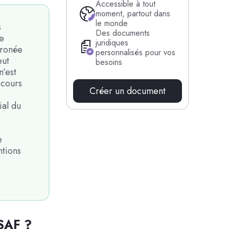
Accessible à tout
moment, partout dans
le monde
s
Des documents
re
juridiques
rronée
personnalisés pour vos
eut
besoins
n’est
ecours
Créer un document
ial du
e
ntions
SSAF ?