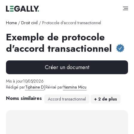
Home
/
Droit civil
/
Protocole d'accord transactionnel
Exemple de protocole
d'accord transactionnel
Créer un document
Mis à jour
10
/
05
/
2026
|
Rédigé par
Tiphaine D
Révisé par
Yasmina Micu
Noms similaires
Accord transactionnel
+
2
de plus