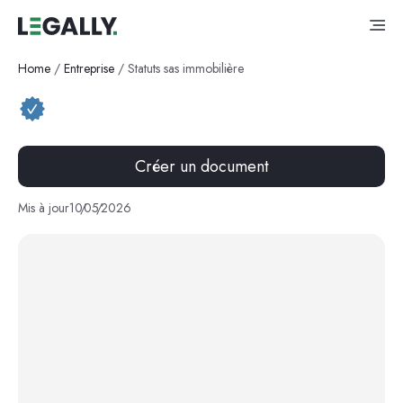
Home
/
Entreprise
/
Statuts sas immobilière
Créer un document
Mis à jour
10
/
05
/
2026