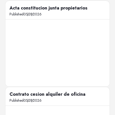
Acta constitucion junta propietarios
Published
05
/
28
/
2026
Contrato cesion alquiler de oficina
Published
05
/
28
/
2026