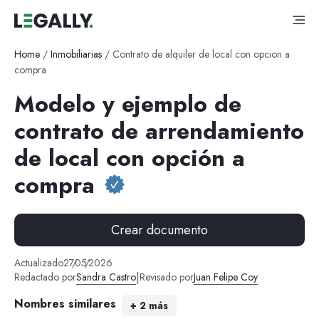
Home
/
Inmobiliarias
/
Contrato de alquiler de local con opcion a
compra
Modelo y ejemplo de
contrato de arrendamiento
de local con opción a
compra
Crear documento
Actualizado
27
/
05
/
2026
|
Redactado por
Sandra Castro
Revisado por
Juan Felipe Coy
Nombres similares
+
2
más