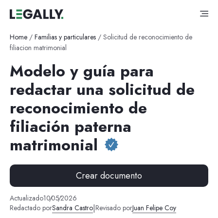
Home
/
Familias y particulares
/
Solicitud de reconocimiento de
filiacion matrimonial
Modelo y guía para
redactar una solicitud de
reconocimiento de
filiación paterna
matrimonial
Crear documento
Actualizado
10
/
05
/
2026
|
Redactado por
Sandra Castro
Revisado por
Juan Felipe Coy