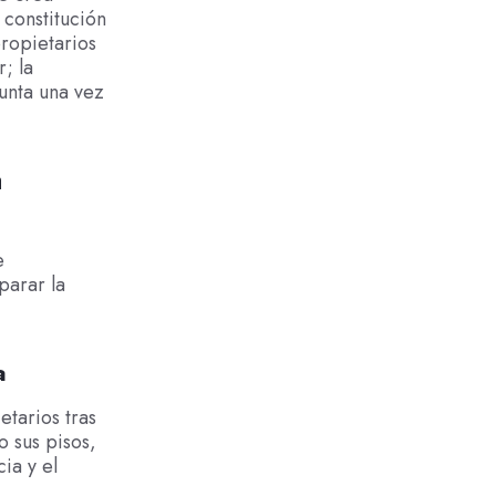
 constitución
ropietarios
; la
junta una vez
a
e
parar la
a
etarios tras
o sus pisos,
ia y el