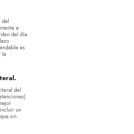
 del
lmente a
rden del día.
lazo
mendable es
 la
teral.
teral del
bstenciones)
mejor
ncluir un
que sin