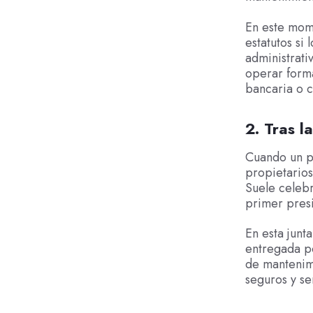
En este mome
estatutos si
administrati
operar forma
bancaria o c
2. Tras l
Cuando un pr
propietarios
Suele celebr
primer pres
En esta junt
entregada po
de mantenimi
seguros y se