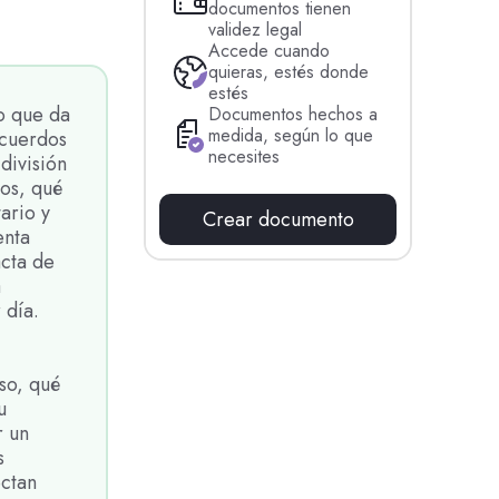
documentos tienen
validez legal
Accede cuando
quieras, estés donde
estés
to que da
Documentos hechos a
medida, según lo que
acuerdos
necesites
división
ios, qué
ario y
Crear documento
enta
acta de
a
 día.
so, qué
u
r un
s
ectan