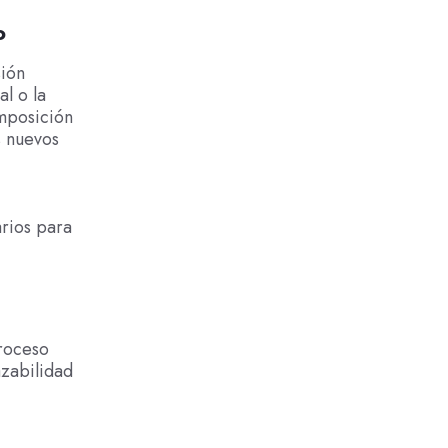
o
sión
l o la
omposición
s nuevos
arios para
proceso
azabilidad