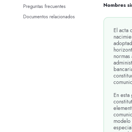
Nombres si
Preguntas frecuentes
Documentos relacionados
El acta 
nacimie
adoptado
horizont
normas 
adminis
bancaria
constitu
comunid
En esta 
constit
element
comunid
modelo 
especia