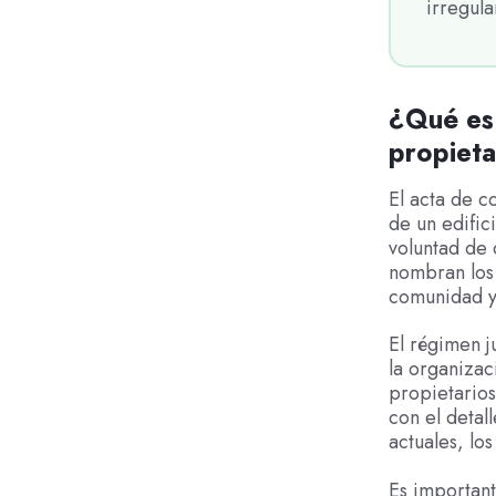
irregula
¿Qué es 
propieta
El acta de c
de un edific
voluntad de 
nombran los 
comunidad y 
El régimen j
la organizac
propietarios
con el detal
actuales, los
Es importante