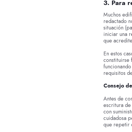
3. Para r
Muchos edif
redactado nu
situación (p
iniciar una 
que acredite
En estos cas
constituirse
funcionando
requisitos d
Consejo de
Antes de con
escritura de 
con suminist
cuidadosa pe
que repetir 