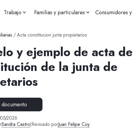
Trabajo
Familias y particulares
Consumidores y 
liarias
/
Acta constitucion junta propietarios
lo y ejemplo de acta de
itución de la junta de
etarios
r documento
/
05
/
2026
r
Sandra Castro
|
Revisado por
Juan Felipe Coy