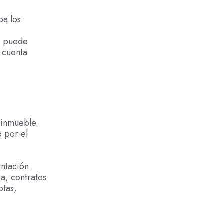
ba los
o puede
 cuenta
 inmueble.
o por el
entación
ra, contratos
otas,