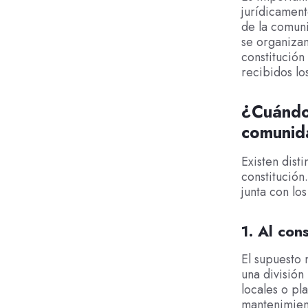
jurídicament
de la comuni
se organizan
constitución
recibidos lo
¿Cuándo 
comunid
Existen dist
constitución
junta con lo
1. Al con
El supuesto 
una división
locales o pl
mantenimient