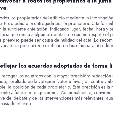
onvocar a todos los propietarios a la junta
iva.
 todos los propietarios del edificio mediante la información
la Propiedad o la entregada por la promotora. Cita forma
 la suficiente antelación, indicando lugar, fecha, hora y o
oria que omita a algún propietario o que no respete el p
e preaviso puede ser causa de nulidad del acta. Lo reco
nvocatoria por correo certificado o burofax para acreditar
eflejar los acuerdos adoptados de forma li
 recoger los acuerdos con la mayor precisión: redacción li
do, resultado de la votación (votos a favor, en contra y a
ible, la posición de cada propietario. Esta precisión es la 
rente a futuras impugnaciones. Adicionalmente, conviene i
e del debate y de las intervenciones más relevantes, aun
asiado el texto.