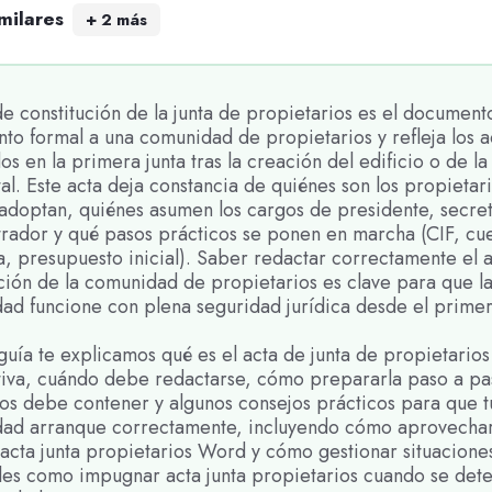
milares
+
2
más
de constitución de la junta de propietarios es el documen
nto formal a una comunidad de propietarios y refleja los 
s en la primera junta tras la creación del edificio o de la 
al. Este acta deja constancia de quiénes son los propietar
adoptan, quiénes asumen los cargos de presidente, secret
trador y qué pasos prácticos se ponen en marcha (CIF, cu
, presupuesto inicial). Saber redactar correctamente el 
ción de la comunidad de propietarios es clave para que l
ad funcione con plena seguridad jurídica desde el primer
guía te explicamos qué es el acta de junta de propietarios
utiva, cuándo debe redactarse, cómo prepararla paso a pa
os debe contener y algunos consejos prácticos para que t
ad arranque correctamente, incluyendo cómo aprovecha
acta junta propietarios Word y cómo gestionar situacione
les como impugnar acta junta propietarios cuando se det