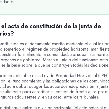
ridades.
el acta de constitución de la junta de
rios?
onstitución es el documento escrito mediante el cual los p
io sometido al régimen de propiedad horizontal manifiest
constituir formalmente la comunidad, aprueban sus normas
órganos de gobierno. Marca el inicio del funcionamiento 
es la base sobre la que se construyen todas las decisiones
urídico aplicable es la Ley de Propiedad Horizontal (LPH)
ión, el funcionamiento y las obligaciones de las comunida
. El acta debe recoger los acuerdos adoptados en la junta 
le suficiente para acreditar su contenido frente a los propi
 futuros adquirentes y, en su caso, ante los tribunales.
 distinguir entre la división horizontal (el acto notarial q