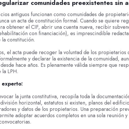
egularizar comunidades preexistentes sin a
icios antiguos funcionan como comunidades de propietari
nca un acta de constitución formal. Cuando se quiere regu
ara obtener el CIF, abrir una cuenta nueva, recibir subven
rehabilitación con financiación), es imprescindible redacta
 la constitución.
os, el acta puede recoger la voluntad de los propietarios 
 formalmente y declarar la existencia de la comunidad, au
 desde hace años. Es plenamente válida siempre que resp
e la LPH.
 experto:
vocar la junta constitutiva, recopila toda la documentació
división horizontal, estatutos si existen, planos del edifici
radores y datos de los propietarios. Una preparación pre
rmite adoptar acuerdos completos en una sola reunión y 
convocatorias.