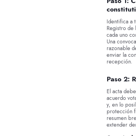
Paso 1: C
constitut
Identifica a
Registro de 
cada uno con
Una convocat
razonable d
enviar la co
recepción.
Paso 2: R
El acta debe
acuerdo vota
y, en lo pos
protección f
resumen brev
extender dem