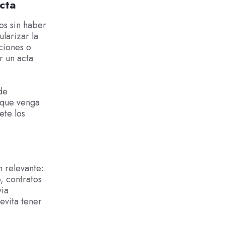
cta
os sin haber
larizar la
ciones o
r un acta
de
nque venga
ete los
n relevante:
o, contratos
via
evita tener