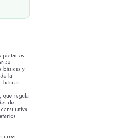
ropietarios
an su
 básicas y
de la
 futuras.
, que regula
des de
constitutiva
etarios
ue crea