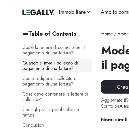
Immobiliare
Ambito com
Table of Contents
Home
/
Ambit
Model
Cos’è la lettera di sollecito per il
pagamento di una fattura?
il pa
Quando si invia il sollecito di
pagamento di una fattura?
Come redigere il sollecito di
pagamento di una fattura?
Crea
Cosa deve contenere la lettera di
sollecito?
Aggiornato il
0
Scritto da
Ales
Consigli pratici per il sollecito
fattura
Nomi simili
Conclusioni