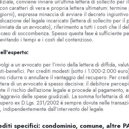
diziale, conviene inviare un’ultima lettera di sollecito per
a con caratteri di vera e propria lettera ultimatum: termine
giorni), espressa minaccia di avviare il decreto ingiuntivo
ndicazione del legale incaricato (lettera di sollecito per i
 inviata da un avvocato), riferimento a tutti i costi che il d
 caso di soccombenza. Spesso questa fase è sufficiente per
vitando i tempi e i costi del contenzioso.
ell’esperto:
olgi a un avvocato per l’invio della lettera di diffida, valu
ti-benefici. Per crediti modesti (sotto i 1.000-2.000 euro),
no ridurre o annullare il vantaggio del recupero. Per credit
ettera di un avvocato è spesso decisiva: il debitore percep
e il rischio dell’azione legale e procede al pagamento, a
l’aggravio delle spese giudiziali. La somma forfettaria di 
cupero ex D.Lgs. 231/2002 è sempre dovuta nelle transazi
 indipendentemente dall’intervento del legale.
editi specifici: condominio, comune, altre P