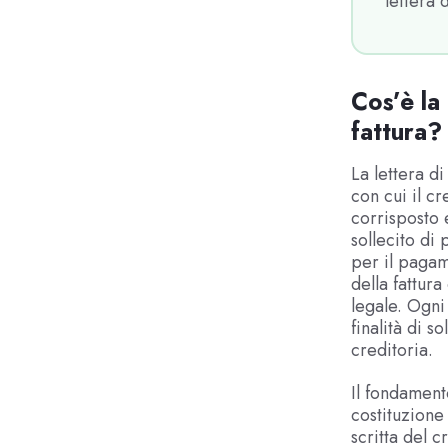
lettera 
Cos’è la 
fattura?
La lettera d
con cui il c
corrisposto 
sollecito di
per il pagam
della fattur
legale. Ogni
finalità di 
creditoria.
Il fondamento
costituzione
scritta del 