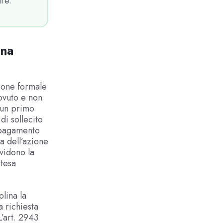
are.
una
zione formale
ovuto e non
: un primo
di sollecito
l pagamento
a dell’azione
ividono la
etesa
plina la
a richiesta
L’art. 2943