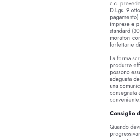
c.c. prevede 
D.Lgs. 9 otto
pagamento) d
imprese e p
standard (30 
moratori com
forfettarie 
La forma scr
produrre eff
possono ess
adeguata del
una comunica
consegnata a
conveniente:
Consiglio d
Quando devi 
progressivam