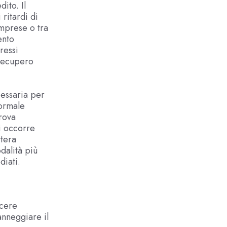
ito. Il
 ritardi di
mprese o tra
ento
ressi
 recupero
cessaria per
formale
rova
ni occorre
tera
dalità più
diati.
scere
anneggiare il