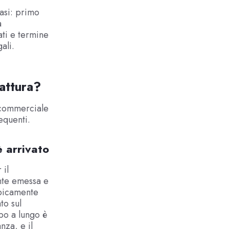
fasi: primo
a
ati e termine
ali.
fattura?
o commerciale
equenti.
 arrivato
 il
nte emessa e
ipicamente
to sul
po a lungo è
nza, e il