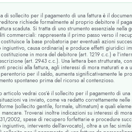
ra di sollecito per il pagamento di una fattura è il docume
creditore richiede formalmente al proprio debitore il pag
attura scaduta. Si tratta di uno strumento essenziale nella 
iti commerciali: rappresenta il primo passo verso il recu
 costituisce la base probatoria per eventuali azioni succes
 ingiuntivo, causa ordinaria) e produce effetti giuridici i
costituzione in mora del debitore (art. 1219 c.c.) e l’inte
escrizione (art. 2943 c.c.). Una lettera ben strutturata, con
nti precisi alla fattura, agli interessi di mora maturati e a 
perentorio per il saldo, aumenta significativamente le pro
mento spontaneo prima del ricorso al contenzioso.
o articolo vedrai cos’è il sollecito per il pagamento di una 
 situazioni va inviato, come va redatto correttamente nelle
forme (sollecito gentile, formale, ultimatum) e quali eleme
mancare. Troverai inoltre indicazioni su interessi di mora
231/2002, spese di recupero forfettarie e procedure succ
 ingiuntivo, intervento dell’avvocato), oltre a un fac simile