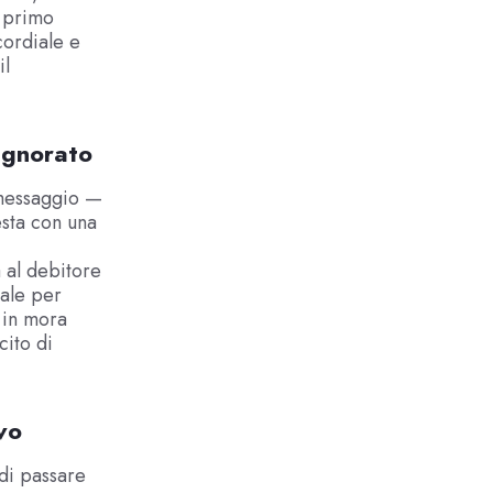
l primo
cordiale e
il
 ignorato
 messaggio —
esta con una
 al debitore
tale per
e in mora
cito di
vo
 di passare