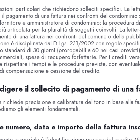
azioni particolari che richiedono solleciti specifici. La lett
r il pagamento di una fattura nei confronti del condominio s
 fornitore e amministratore di condominio: la procedura d
ù articolata per la pluralità di soggetti coinvolti. La letter
ento di una fattura nei confronti del comune o della pubb
one è disciplinata dal D.Lgs. 231/2002 con regole specifi
 standard di 30 giorni (prorogabili a 60 nei casi previsti)
merciali, spese di recupero forfettarie. Per i crediti vers
 rispettare i tempi e le procedure previste, con eventual
di compensazione e cessione del credito.
igere il sollecito di pagamento di una f
 richiede precisione e calibratura del tono in base alla fa
diamo gli elementi fondamentali.
re numero, data e importo della fattura ins
mento essenziale è l’identificazione precisa del credito. Va