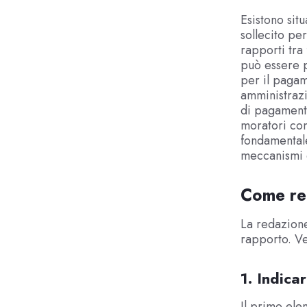
Esistono situ
sollecito pe
rapporti tra
può essere pi
per il pagam
amministrazi
di pagamento
moratori com
fondamentale
meccanismi 
Come red
La redazione
rapporto. Ve
1. Indica
Il primo ele