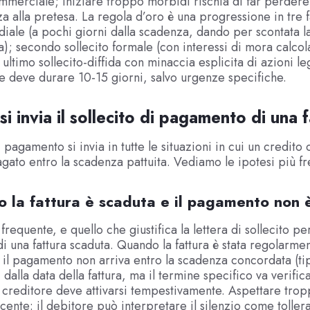
merciale; iniziare troppo morbidi rischia di far perdere
a alla pretesa. La regola d’oro è una progressione in tre 
rdiale (a pochi giorni dalla scadenza, dando per scontata l
); secondo sollecito formale (con interessi di mora calcol
ultimo sollecito-diffida con minaccia esplicita di azioni leg
e deve durare 10-15 giorni, salvo urgenze specifiche.
i invia il sollecito di pagamento di una 
di pagamento si invia in tutte le situazioni in cui un credit
gato entro la scadenza pattuita. Vediamo le ipotesi più fr
 la fattura è scaduta e il pagamento non è
 frequente, e quello che giustifica la lettera di sollecito per
 una fattura scaduta. Quando la fattura è stata regolarme
 il pagamento non arriva entro la scadenza concordata (t
dalla data della fattura, ma il termine specifico va verifica
il creditore deve attivarsi tempestivamente. Aspettare trop
ente: il debitore può interpretare il silenzio come tollera