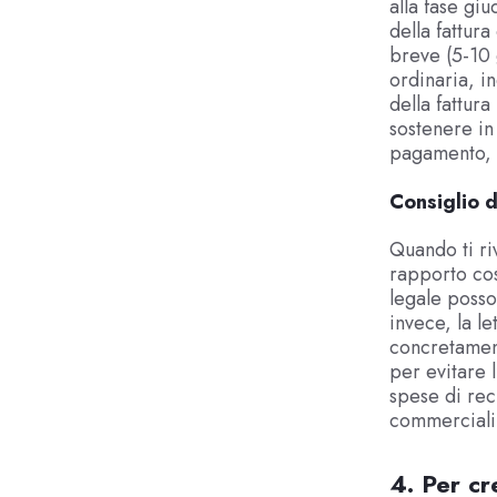
alla fase giu
della fattur
breve (5-10 
ordinaria, i
della fattura
sostenere in
pagamento, e
Consiglio d
Quando ti riv
rapporto cos
legale posso
invece, la l
concretament
per evitare 
spese di re
commerciali,
4. Per cr