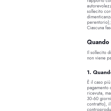
rapporto com
autorevolezz
sollecito co
dimenticanza
perentorio); 
Ciascuna fas
Quando s
Il sollecito 
non viene pa
1. Quando
È il caso più
pagamento di
ricevuta, ma
30-60 giorni 
contratto), 
controproduc