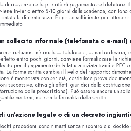
e di rilevanza nelle priorità di pagamento del debitore. I
nviene inviarlo entro 5-10 giorni dalla scadenza, con tono 
ontata la dimenticanza. È spesso sufficiente per ottenere 
immediato.
n sollecito informale (telefonata o e-mail)
rimo richiamo informale — telefonata, e-mail ordinaria,
 effetto entro pochi giorni, conviene formalizzare la richi
llecito per il pagamento della fattura inviata tramite PEC o
. La forma scritta cambia il livello del rapporto: dimostra
zione è monitorata con serietà, costituisce prova documen
oni successive, attiva gli effetti giuridici della costituzion
interruzione della prescrizione). Può essere ancora un solle
ntile nei toni, ma con la formalità della scritta.
di un’azione legale o di un decreto ingiunti
leciti precedenti sono rimasti senza riscontro e si decide