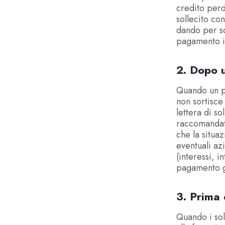
credito perd
sollecito co
dando per sc
pagamento 
2. Dopo u
Quando un p
non sortisce
lettera di so
raccomandata
che la situa
eventuali azi
(interessi, 
pagamento ge
3. Prima 
Quando i sol