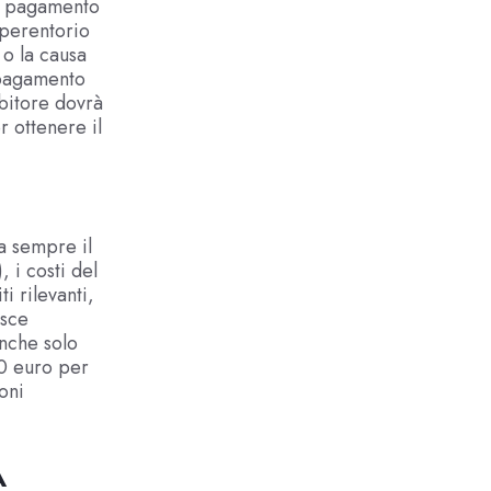
 il pagamento
 perentorio
 o la causa
l pagamento
ebitore dovrà
 ottenere il
ta sempre il
 i costi del
i rilevanti,
isce
nche solo
40 euro per
oni
A