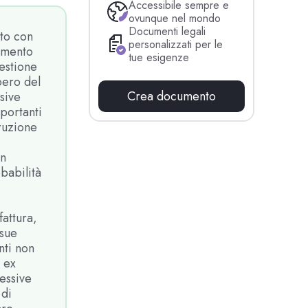
Accessibile sempre e
ovunque nel mondo
Documenti legali
nto con
personalizzati per le
amento
tue esigenze
gestione
pero del
Crea documento
sive
mportanti
rruzione
un
babilità
fattura,
 sue
nti non
 ex
essive
 di