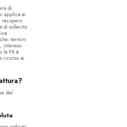
era di
i applica ai
i recupero
a di sollecito
lica
che: termini
, interessi
o la PA è
e ricorso ai
attura?
se del
oluta
nno indicati: