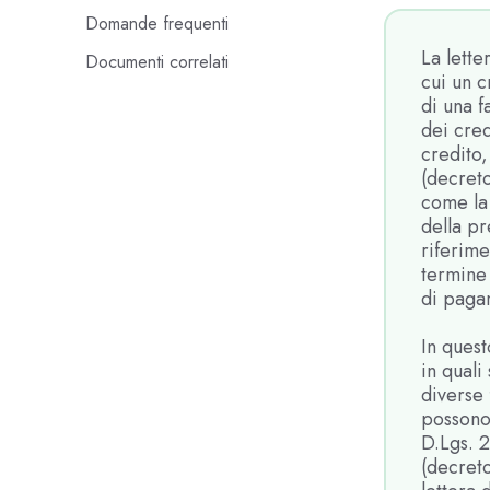
Domande frequenti
La lette
Documenti correlati
cui un 
di una f
dei cred
credito,
(decreto
come la 
della pr
riferime
termine 
di paga
In quest
in quali
diverse 
possono 
D.Lgs. 
(decreto