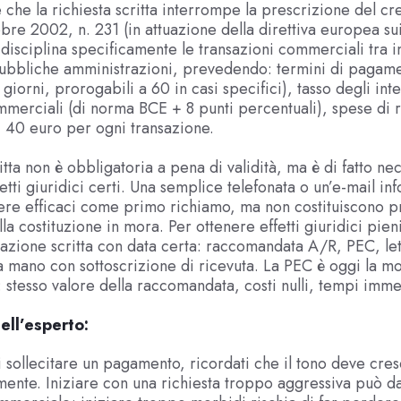
che la richiesta scritta interrompe la prescrizione del cred
bre 2002, n. 231 (in attuazione della direttiva europea sui
isciplina specificamente le transazioni commerciali tra i
ubbliche amministrazioni, prevedendo: termini di pagam
giorni, prorogabili a 60 in casi specifici), tasso degli inte
merciali (di norma BCE + 8 punti percentuali), spese di
di 40 euro per ogni transazione.
itta non è obbligatoria a pena di validità, ma è di fatto ne
etti giuridici certi. Una semplice telefonata o un’e-mail in
ere efficaci come primo richiamo, ma non costituiscono p
la costituzione in mora. Per ottenere effetti giuridici pie
zione scritta con data certa: raccomandata A/R, PEC, let
 mano con sottoscrizione di ricevuta. La PEC è oggi la mo
 stesso valore della raccomandata, costi nulli, tempi imme
ell’esperto:
sollecitare un pagamento, ricordati che il tono deve cre
ente. Iniziare con una richiesta troppo aggressiva può d