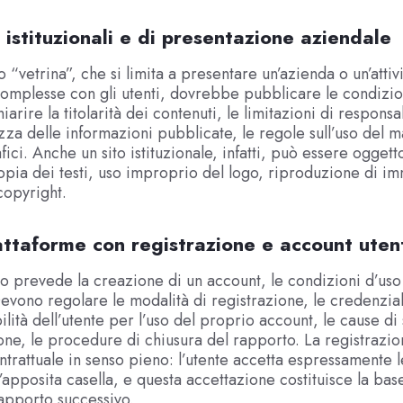
ti istituzionali e di presentazione aziendale
 “vetrina”, che si limita a presentare un’azienda o un’attiv
complesse con gli utenti, dovrebbe pubblicare le condizio
arire la titolarità dei contenuti, le limitazioni di responsa
ezza delle informazioni pubblicate, le regole sull’uso del 
fici. Anche un sito istituzionale, infatti, può essere oggett
copia dei testi, uso improprio del logo, riproduzione di i
copyright.
attaforme con registrazione e account uten
to prevede la creazione di un account, le condizioni d’uso
Devono regolare le modalità di registrazione, le credenzial
ilità dell’utente per l’uso del proprio account, le cause d
one, le procedure di chiusura del rapporto. La registrazio
rattuale in senso pieno: l’utente accetta espressamente l
’apposita casella, e questa accettazione costituisce la bas
rapporto successivo.