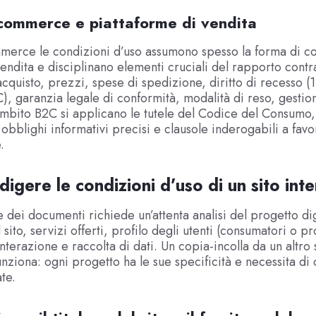
-commerce e piattaforme di vendita
merce le condizioni d’uso assumono spesso la forma di co
vendita e disciplinano elementi cruciali del rapporto contra
acquisto, prezzi, spese di spedizione, diritto di recesso (1
), garanzia legale di conformità, modalità di reso, gestio
ambito B2C si applicano le tutele del Codice del Consumo
bblighi informativi precisi e clausole inderogabili a favo
.
igere le condizioni d’uso di un sito int
 dei documenti richiede un’attenta analisi del progetto dig
 sito, servizi offerti, profilo degli utenti (consumatori o pro
nterazione e raccolta di dati. Un copia-incolla da un altro 
nziona: ogni progetto ha le sue specificità e necessita di 
te.