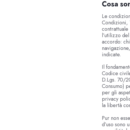
Cosa son
Le condizion
Condizioni, 
contrattuale 
l’utilizzo de
accordo: chi
navigazione,
indicate.
Il fondamento
Codice civile
D.Lgs. 70/2
Consumo) pe
per gli aspet
privacy polic
la libertà con
Pur non esse
d’uso sono u