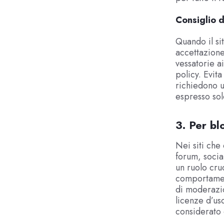
Consiglio d
Quando il si
accettazione
vessatorie ai
policy. Evita
richiedono u
espresso solo
3. Per bl
Nei siti che
forum, socia
un ruolo cru
comportament
di moderazio
licenze d’uso
considerato c