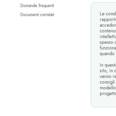
Domande frequenti
Le condi
Documenti correlati
rapporto
accedono
contenut
intellet
spesso c
funzione
quando u
In quest
sito, in
vanno re
consigli
modello 
progetto