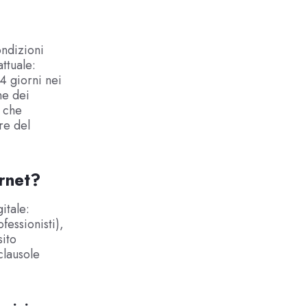
ndizioni
ttuale:
4 giorni nei
ne dei
, che
re del
ernet?
itale:
fessionisti),
sito
clausole