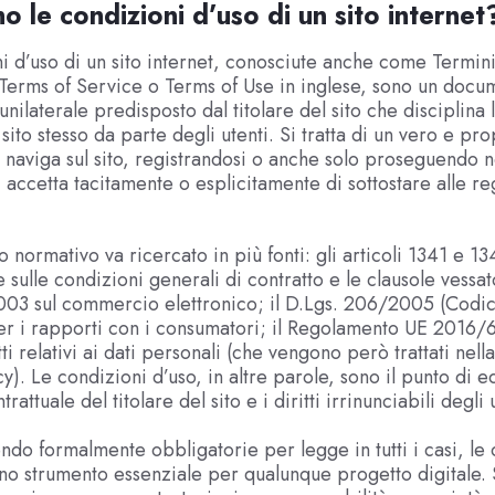
o le condizioni d’uso di un sito internet
i d’uso di un sito internet, conosciute anche come Termin
Terms of Service o Terms of Use in inglese, sono un docu
unilaterale predisposto dal titolare del sito che disciplina 
l sito stesso da parte degli utenti. Si tratta di un vero e pr
 naviga sul sito, registrandosi o anche solo proseguendo n
 accetta tacitamente o esplicitamente di sottostare alle re
 normativo va ricercato in più fonti: gli articoli 1341 e 13
 sulle condizioni generali di contratto e le clausole vessato
003 sul commercio elettronico; il D.Lgs. 206/2005 (Codic
r i rapporti con i consumatori; il Regolamento UE 2016
ti relativi ai dati personali (che vengono però trattati nella
y). Le condizioni d’uso, in altre parole, sono il punto di eq
trattuale del titolare del sito e i diritti irrinunciabili degli 
ndo formalmente obbligatorie per legge in tutti i casi, le
no strumento essenziale per qualunque progetto digitale.