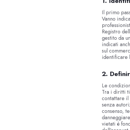
1. Identif
Il primo pass
Vanno indica
professionist
Registro del
gestito da u
indicati anch
sul commerci
identificare
2. Definir
Le condizion
Tra i diritti
contattare il
senza autori
consenso, te
danneggiare 
vietati è fo