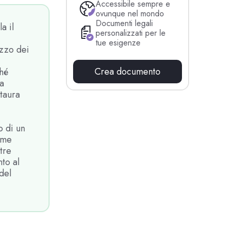
Accessibile sempre e
ovunque nel mondo
Documenti legali
a il
personalizzati per le
tue esigenze
izzo dei
Crea documento
ché
na
staura
o di un
ome
tre
nto al
del