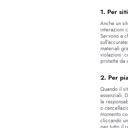
1. Per si
Anche un sito
interazioni 
Servono a chi
sull’accurat
materiali gra
violazioni: 
protette da 
2. Per pi
Quando il si
essenziali. 
le responsab
o cancellazi
momento cont
cliccando un
per tutto il 