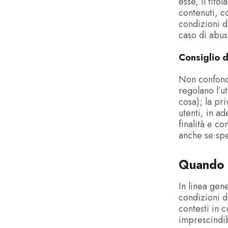
esse, il tito
contenuti, c
condizioni d’
caso di abus
Consiglio d
Non confonde
regolano l’ut
cosa); la pr
utenti, in a
finalità e c
anche se spe
Quando s
In linea gen
condizioni d
contesti in 
imprescindib