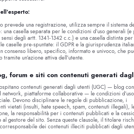
ell’esperto:
to prevede una registrazione, utilizza sempre il sistema d
: una casella separata per le condizioni d’uso generali (e
 sensi degli artt. 1341-1342 c.c.) e una casella distinta per
 le caselle pre-spuntate: il GDPR e la giurisprudenza italia
n consenso libero, specifico, informato e univoco, che p
 tramite un’azione attiva dell’utente.
og, forum e siti con contenuti generati dagl
 ospitano contenuti generati dagli utenti (UGC) — blog co
l network, piattaforme collaborative — le condizioni d’u
ciale. Devono disciplinare le regole di pubblicazione, i
i vietati (insulti, hate speech, spam, contenuti illegali),
ne, la responsabilità per i contenuti pubblicati e la cessi
 al gestore del sito. Senza queste clausole, il titolare risc
orresponsabile dei contenuti illeciti pubblicati dagli utent