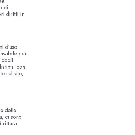
dei
o di
i diritti in
ni d’uso
ponsabile per
 degli
stinti, con
e sul sito,
e delle
a, ci sono
irittura