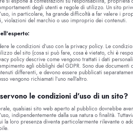
lare si espone a contestazioni su responsabilità, proprietà 
omportamenti degli utenti e regole di utilizzo. Un sito priv
uso, in particolare, ha grande difficoltà a far valere i propr
i, violazioni del marchio o uso improprio dei contenuti.
ell’esperto:
re le condizioni d’uso con la privacy policy. Le condizio
ilizzo del sito (cosa si può fare, cosa è vietato, chi è res
ivacy policy descrive come vengono trattati i dati personali
dempimento agli obblighi del GDPR. Sono due documenti di
ontenuti differenti, e devono essere pubblicati separatament
sso vengono richiamati l’uno nell’altro.
ervono le condizioni d’uso di un sito?
erale, qualsiasi sito web aperto al pubblico dovrebbe aver
’uso, indipendentemente dalla sua natura o finalità. Tuttavi
cui la loro presenza diventa particolarmente rilevante o add
ile.