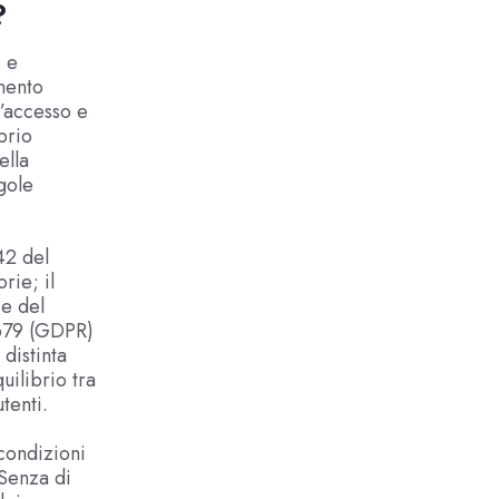
?
i e
mento
l’accesso e
oprio
ella
gole
42 del
rie; il
e del
/679 (GDPR)
 distinta
uilibrio tra
utenti.
 condizioni
 Senza di