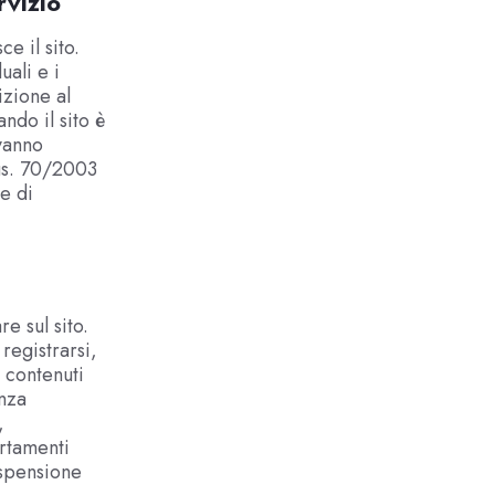
rvizio
e il sito.
uali e i
izione al
ndo il sito è
 vanno
Lgs. 70/2003
e di
e sul sito.
 registrarsi,
i contenuti
enza
,
rtamenti
ospensione