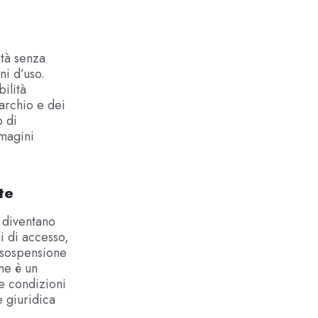
ità senza
ni d’uso.
bilità
marchio e dei
o di
mmagini
te
 diventano
i di accesso,
i sospensione
ne è un
e condizioni
e giuridica