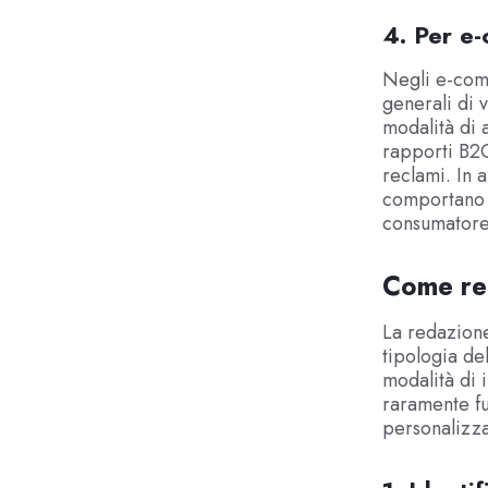
4. Per e
Negli e-com
generali di 
modalità di 
rapporti B2C
reclami. In 
comportano o
consumatore
Come red
La redazione
tipologia del
modalità di i
raramente fu
personalizza