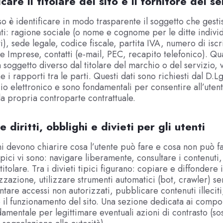
icare il titolare del sito e il fornitore del se
o è identificare in modo trasparente il soggetto che gestisc
ti: ragione sociale (o nome e cognome per le ditte individ
i), sede legale, codice fiscale, partita IVA, numero di iscr
le Imprese, contatti (e-mail, PEC, recapito telefonico). Qua
n soggetto diverso dal titolare del marchio o del servizio,
e i rapporti tra le parti. Questi dati sono richiesti dal D.
o elettronico e sono fondamentali per consentire all’utent
 la propria controparte contrattuale.
e diritti, obblighi e divieti per gli utenti
i devono chiarire cosa l’utente può fare e cosa non può far
 tipici vi sono: navigare liberamente, consultare i contenuti,
 titolare. Tra i divieti tipici figurano: copiare e diffondere 
zzazione, utilizzare strumenti automatici (bot, crawler) s
ntare accessi non autorizzati, pubblicare contenuti illeciti
il funzionamento del sito. Una sezione dedicata ai compo
ndamentale per legittimare eventuali azioni di contrasto (s