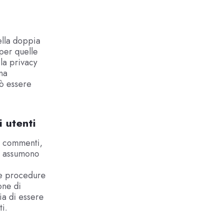
ella doppia
 per quelle
 la privacy
na
uò essere
i utenti
n commenti,
so assumono
 le procedure
one di
hia di essere
i.