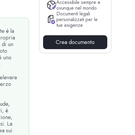
Accessibile sempre e
ovunque nel mondo
Documenti legali
personalizzati per le
tue esigenze
e è la
propria
Crea documento
 di un
noto
è uno
,
relevare
terzo
lude,
i, è
zione,
si. La
ea sui