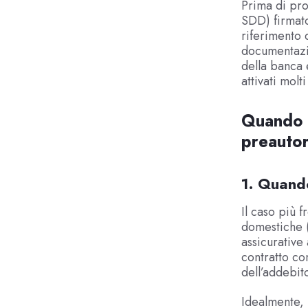
Prima di pro
SDD) firmato
riferimento d
documentazio
della banca 
attivati molti
Quando s
preautor
1. Quando
Il caso più 
domestiche (
assicurative 
contratto co
dell’addebit
Idealmente, 