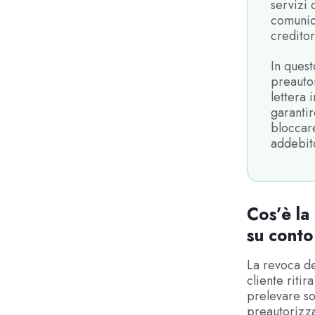
servizi
comunica
creditor
In quest
preautor
lettera
garanti
bloccar
addebit
Cos’è la
su conto
La revoca de
cliente riti
prelevare so
preautorizza