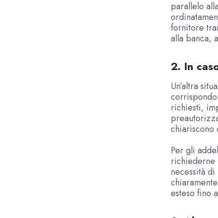
parallelo all
ordinatament
fornitore tr
alla banca, 
2. In cas
Un’altra situ
corrispondon
richiesti, im
preautorizza
chiariscono c
Per gli adde
richiederne 
necessità di
chiaramente 
esteso fino a