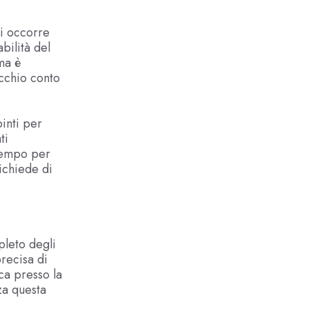
ui occorre
abilità del
ma è
cchio conto
inti per
ti
 tempo per
ichiede di
pleto degli
precisa di
oca presso la
za questa