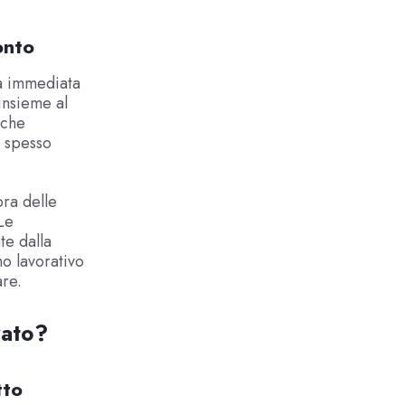
onto
ca immediata
insieme al
nche
 spesso
ora delle
Le
te dalla
o lavorativo
are.
zato?
tto