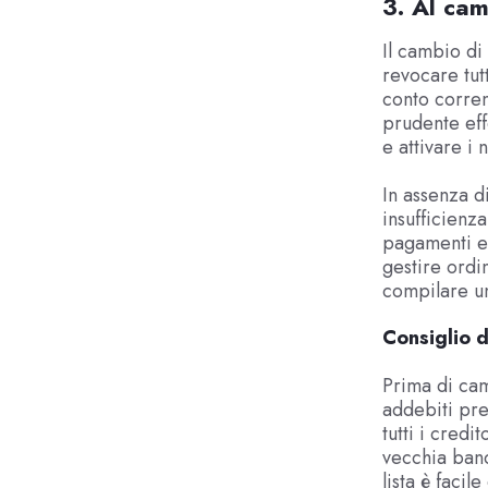
3. Al cam
Il cambio di
revocare tutt
conto corren
prudente eff
e attivare i 
In assenza d
insufficienza
pagamenti e 
gestire ordi
compilare un
Consiglio d
Prima di cam
addebiti prea
tutti i credi
vecchia banc
lista è facil