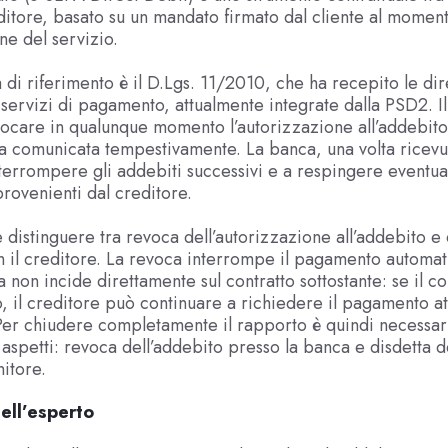
itore, basato su un mandato firmato dal cliente al momen
one del servizio.
 di riferimento è il D.Lgs. 11/2010, che ha recepito le dir
servizi di pagamento, attualmente integrate dalla PSD2. Il 
evocare in qualunque momento l’autorizzazione all’addebito
 comunicata tempestivamente. La banca, una volta ricevut
nterrompere gli addebiti successivi e a respingere eventual
provenienti dal creditore.
 distinguere tra revoca dell’autorizzazione all’addebito e 
n il creditore. La revoca interrompe il pagamento automat
 non incide direttamente sul contratto sottostante: se il co
o, il creditore può continuare a richiedere il pagamento a
. Per chiudere completamente il rapporto è quindi necessar
 aspetti: revoca dell’addebito presso la banca e disdetta d
nitore.
ell’esperto