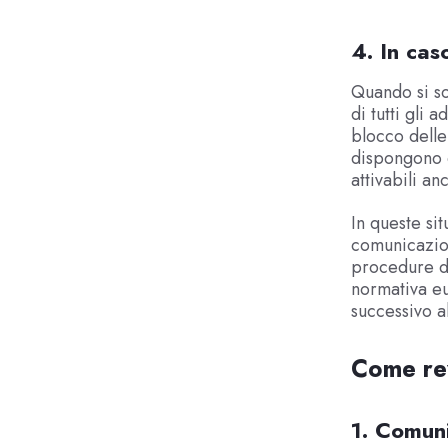
4. In cas
Quando si so
di tutti gli
blocco delle
dispongono 
attivabili a
In queste si
comunicazio
procedure di
normativa eu
successivo al
Come rev
1. Comuni