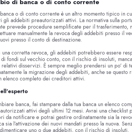
bio di banca o di conto corrente
 banca o di conto corrente è un altro momento tipico in c
i gli addebiti preautorizzati attivi. La normativa sulla port
te prevede procedure semplificate per il trasferimento, 
ettuare manualmente la revoca degli addebiti presso il ve
nuovi presso il conto di destinazione.
i una corretta revoca, gli addebiti potrebbero essere resp
 di fondi sul vecchio conto, con il rischio di insoluti, manca
relativi disservizi. È sempre meglio prendersi un po’ di
natamente la migrazione degli addebiti, anche se questo r
 elenco completo dei creditori attivi.
ell’esperto
biare banca, fai stampare dalla tua banca un elenco com
utorizzati attivi degli ultimi 12 mesi. Avrai una checklist 
tori da notificare e potrai gestire ordinatamente sia la rev
a sia l’attivazione dei nuovi mandati presso la nuova. Sen
e dimenticare uno o due addebiti, con il rischio di insoluti.