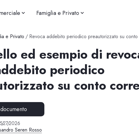
merciale
Famiglia e Privato
ia e Privato
/
Revoca addebito periodico preautorizzato su conto
llo ed esempio di revoc
addebito periodico
torizzato su conto corr
 documento
5
/
27
/
2026
sandro Seren Rosso