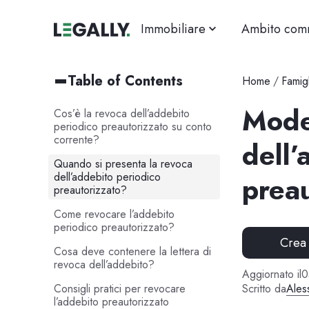
Immobiliare
Ambito com
Table of Contents
Home
/
Famigl
Mode
Cos’è la revoca dell’addebito
periodico preautorizzato su conto
corrente?
dell’
Quando si presenta la revoca
dell’addebito periodico
preau
preautorizzato?
Come revocare l’addebito
periodico preautorizzato?
Crea
Cosa deve contenere la lettera di
revoca dell’addebito?
Aggiornato il
0
Consigli pratici per revocare
Scritto da
Ales
l’addebito preautorizzato