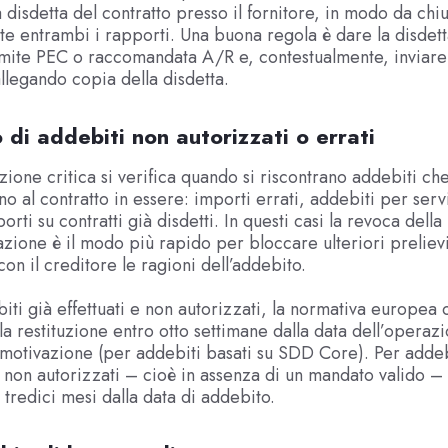
a disdetta del contratto presso il fornitore, in modo da ch
e entrambi i rapporti. Una buona regola è dare la disdett
amite PEC o raccomandata A/R e, contestualmente, inviare
allegando copia della disdetta.
o di addebiti non autorizzati o errati
azione critica si verifica quando si riscontrano addebiti ch
o al contratto in essere: importi errati, addebiti per serv
porti su contratti già disdetti. In questi casi la revoca della
zione è il modo più rapido per bloccare ulteriori prelievi
on il creditore le ragioni dell’addebito.
biti già effettuati e non autorizzati, la normativa europea 
la restituzione entro otto settimane dalla data dell’operaz
 motivazione (per addebiti basati su SDD Core). Per addeb
non autorizzati – cioè in assenza di un mandato valido – 
 tredici mesi dalla data di addebito.