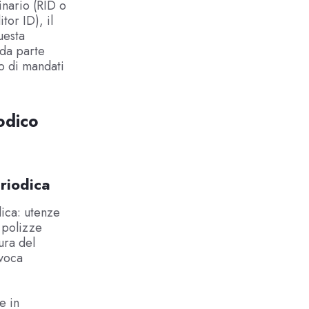
inario (RID o
tor ID), il
uesta
 da parte
so di mandati
odico
riodica
dica: utenze
 polizze
sura del
evoca
e in