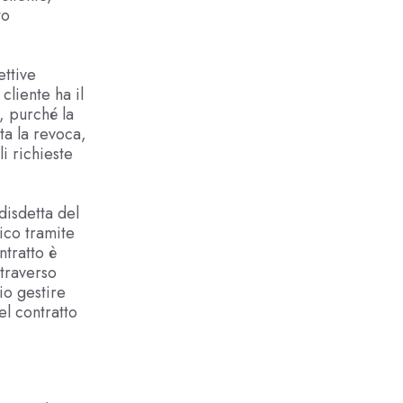
to
ettive
cliente ha il
, purché la
a la revoca,
i richieste
disdetta del
ico tramite
ntratto è
ttraverso
io gestire
el contratto