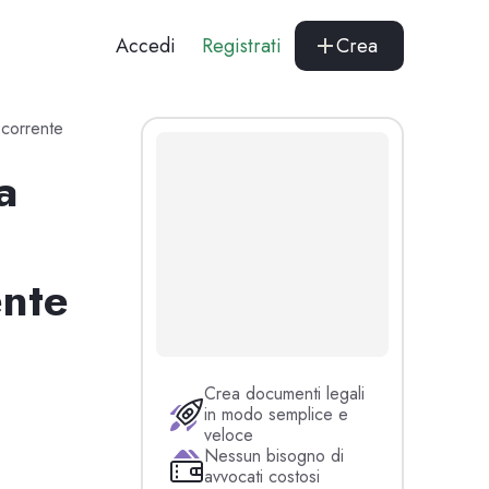
Accedi
Registrati
Crea
 corrente
a
ente
Crea documenti legali
in modo semplice e
veloce
Nessun bisogno di
avvocati costosi