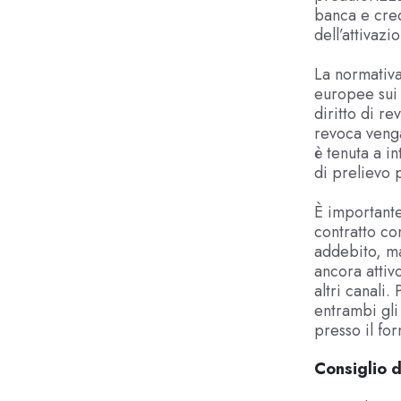
banca e cred
dell’attivazi
La normativa
europee sui 
diritto di r
revoca venga
è tenuta a i
di prelievo 
È importante
contratto co
addebito, ma
ancora attiv
altri canali
entrambi gli
presso il for
Consiglio d