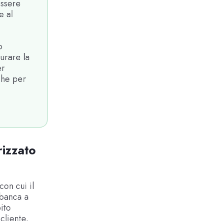
essere
e al
o
urare la
er
che per
rizzato
on cui il
 banca a
ito
cliente,