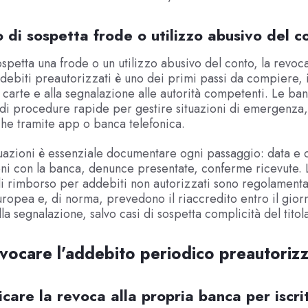
o di sospetta frode o utilizzo abusivo del c
spetta una frode o un utilizzo abusivo del conto, la revo
 addebiti preautorizzati è uno dei primi passi da compiere, 
 carte e alla segnalazione alle autorità competenti. Le ba
di procedure rapide per gestire situazioni di emergenza,
nche tramite app o banca telefonica.
tuazioni è essenziale documentare ogni passaggio: data e 
ni con la banca, denunce presentate, conferme ricevute. 
 rimborso per addebiti non autorizzati sono regolamenta
ropea e, di norma, prevedono il riaccredito entro il giorn
la segnalazione, salvo casi di sospetta complicità del titol
ocare l’addebito periodico preautoriz
care la revoca alla propria banca per iscri