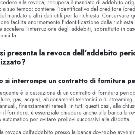
cedere alla revoca, recupera il mandato di addebito orig
 a suo tempo: contiene l’identificativo del creditore (credi
el mandato e altri dati utili per la richiesta. Conservare q
ne facilita enormemente l’identificazione della richiesta
e accelera l’interruzione degli addebiti, soprattutto in ca
 anni fa.
i presenta la revoca dell’addebito peri
izzato?
 si interrompe un contratto di fornitura pe
frequente è la cessazione di un contratto di fornitura perio
luce, gas, acqua), abbonamenti telefonici o di streaming,
annuali, finanziamenti rateali. In tutti questi casi, alla chiu
n il fornitore, è essenziale chiedere anche alla banca la r
o automatico per evitare prelievi successivi alla disdetta.
la revoca dell’addebito presso la banca dovrebbe avvenir