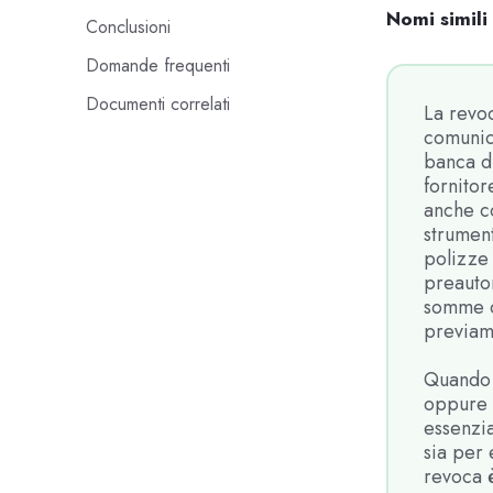
Nomi simili
Conclusioni
Domande frequenti
Documenti correlati
La revoc
comunica
banca di
fornitor
anche c
strumen
polizze 
preautor
somme d
previame
Quando i
oppure q
essenzi
sia per 
revoca è