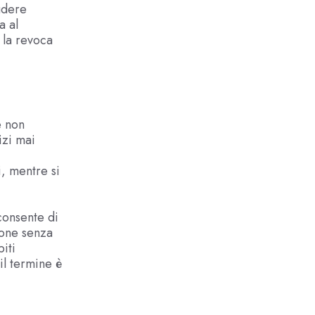
iudere
a al
 la revoca
e non
izi mai
, mentre si
consente di
ione senza
iti
il termine è