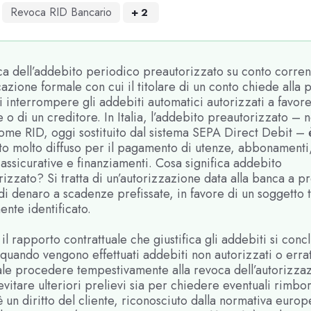
Revoca RID Bancario
+
2
a dell’addebito periodico preautorizzato su conto corrent
zione formale con cui il titolare di un conto chiede alla 
 interrompere gli addebiti automatici autorizzati a favore
e o di un creditore. In Italia, l’addebito preautorizzato – 
ome RID, oggi sostituito dal sistema SEPA Direct Debit – 
to molto diffuso per il pagamento di utenze, abbonamenti
assicurative e finanziamenti. Cosa significa addebito
izzato? Si tratta di un’autorizzazione data alla banca a p
i denaro a scadenze prefissate, in favore di un soggetto 
nte identificato.
l rapporto contrattuale che giustifica gli addebiti si conc
uando vengono effettuati addebiti non autorizzati o errat
ale procedere tempestivamente alla revoca dell’autorizza
evitare ulteriori prelievi sia per chiedere eventuali rimbor
 un diritto del cliente, riconosciuto dalla normativa europ