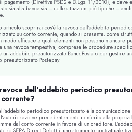
 di pagamento (Direttiva PSD2 e D.Lgs. 11/2010), e deve 
ta sia alla banca sia – nelle situazioni più tipiche – anch
e.
o articolo scoprirai cos’è la revoca dell’addebito periodic
izzato su conto corrente, quando si presenta, come strutt
 in modo efficace e quali elementi non possono mancare p
re una revoca tempestiva, comprese le procedure specifi
e un addebito preautorizzato BancoPosta o per gestire un
o preautorizzato Postepay.
 revoca dell’addebito periodico preauto
 corrente?
ll’addebito periodico preautorizzato è la comunicazione c
ra l’autorizzazione precedentemente conferita alla propria
mme dal conto corrente in favore di un creditore. L’addeb
to (o SEPA Direct Debit) è uno strumento contrattuale tra 