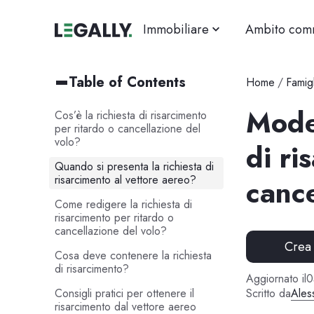
Immobiliare
Ambito com
Table of Contents
Home
/
Famigl
Model
Cos’è la richiesta di risarcimento
per ritardo o cancellazione del
volo?
di ri
Quando si presenta la richiesta di
risarcimento al vettore aereo?
cance
Come redigere la richiesta di
risarcimento per ritardo o
cancellazione del volo?
Crea
Cosa deve contenere la richiesta
di risarcimento?
Aggiornato il
0
Consigli pratici per ottenere il
Scritto da
Ales
risarcimento dal vettore aereo