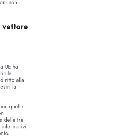
ioni non
l vettore
ia UE ha
 della
iritto alla
stri la
 non quello
on
a delle tre
 informativi
nto.