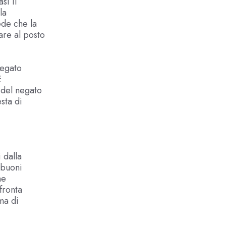
si il
la
ede che la
are al posto
negato
È
 del negato
sta di
 dalla
 buoni
ne
fronta
ma di