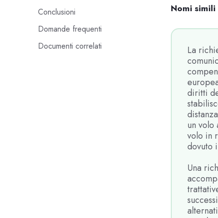
Nomi simili
Conclusioni
Domande frequenti
Documenti correlati
La richi
comunic
compensa
europea 
diritti
stabilis
distanza
un volo 
volo in 
dovuto i
Una rich
accompa
trattati
successi
alternat