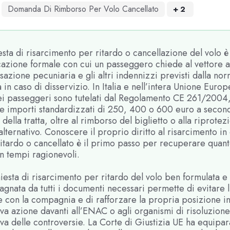
Domanda Di Rimborso Per Volo Cancellato
+
2
esta di risarcimento per ritardo o cancellazione del volo è 
azione formale con cui un passeggero chiede al vettore a
zione pecuniaria e gli altri indennizzi previsti dalla nor
in caso di disservizio. In Italia e nell’intera Unione Europ
 dei passeggeri sono tutelati dal Regolamento CE 261/2004
ce importi standardizzati di 250, 400 o 600 euro a second
 della tratta, oltre al rimborso del biglietto o alla riprotez
alternativo. Conoscere il proprio diritto al risarcimento in
ritardo o cancellato è il primo passo per recuperare quan
n tempi ragionevoli.
iesta di risarcimento per ritardo del volo ben formulata e
gnata da tutti i documenti necessari permette di evitare 
ve con la compagnia e di rafforzare la propria posizione in
va azione davanti all’ENAC o agli organismi di risoluzione
iva delle controversie. La Corte di Giustizia UE ha equipara