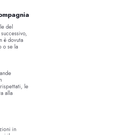
 compagnia
le del
o successivo,
n è dovuta
 o se la
vande
n
ispettati, le
a alla
ioni in