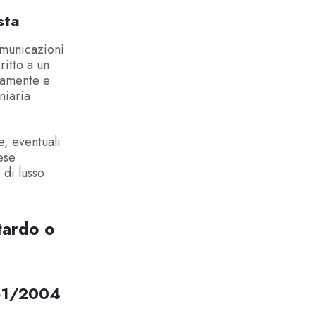
sta
omunicazioni
itto a un
mamente e
niaria
e, eventuali
ese
 di lusso
tardo o
 261/2004