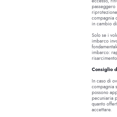
eccesso, rifi
passeggero h
riprotezione
compagnia ch
in cambio di
Solo se i vo
imbarco invol
fondamentale
imbarco: rap
risarcimento
Consiglio d
In caso di o
compagnia se
possono app
pecuniaria p
quanto offer
accettare.