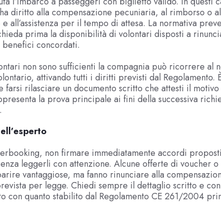
uta l’imbarco a passeggeri con biglietto valido. In questi ca
a diritto alla compensazione pecuniaria, al rimborso o al
 e all’assistenza per il tempo di attesa. La normativa prev
ieda prima la disponibilità di volontari disposti a rinunci
 benefici concordati.
lontari non sono sufficienti la compagnia può ricorrere al 
ontario, attivando tutti i diritti previsti dal Regolamento. 
 farsi rilasciare un documento scritto che attesti il motivo
presenta la prova principale ai fini della successiva richie
.
ell’esperto
verbooking, non firmare immediatamente accordi proposti
nza leggerli con attenzione. Alcune offerte di voucher o
arire vantaggiose, ma fanno rinunciare alla compensazio
revista per legge. Chiedi sempre il dettaglio scritto e con
to con quanto stabilito dal Regolamento CE 261/2004 pri