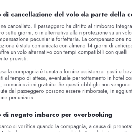
o di cancellazione del volo da parte della
ene cancellato, il passeggero ha diritto al rimborso integra
ro sette giorni, o in alternativa alla riprotezione su un vol
ompensazione pecuniaria forfettaria. La compensazione no
lazione è stata comunicata con almeno 14 giorni di anticipo
fre un volo alternativo con tempi compatibili con quelli
nte previsti.
tesa la compagnia è tenuta a fornire assistenza: pasti e be
i al tempo di attesa, eventuale pernottamento in hotel co
i, comunicazioni gratuite. Se questi obblighi non vengono r
ute dal passeggero possono essere rimborsate, in aggiunt
ne pecuniaria.
so di negato imbarco per overbooking
barco si verifica quando la compagnia, a causa di prenotaz