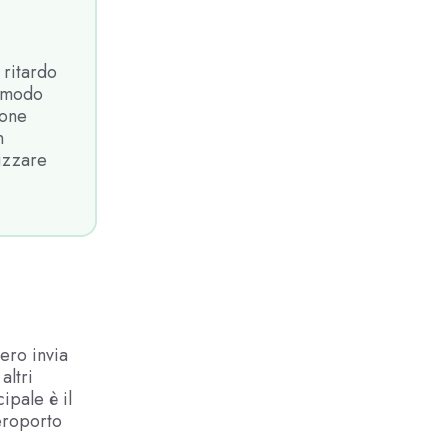
 ritardo
n modo
ione
n
lizzare
ero invia
altri
ipale è il
eroporto