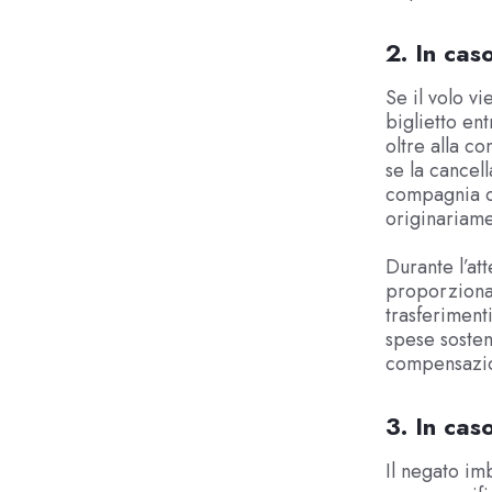
2. In cas
Se il volo vi
biglietto ent
oltre alla c
se la cancel
compagnia of
originariame
Durante l’at
proporzionat
trasferiment
spese sosten
compensazio
3. In ca
Il negato im