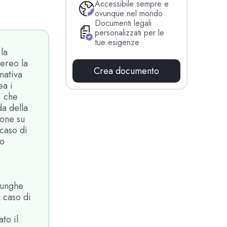
Accessibile sempre e
ovunque nel mondo
Documenti legali
personalizzati per le
tue esigenze
la
ereo la
Crea documento
mativa
ea i
, che
a della
ione su
 caso di
to
lunghe
 caso di
to il