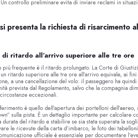
 Un controllo preliminare evita di inviare reclami in situaz
i presenta la richiesta di risarcimento a
 di ritardo all’arrivo superiore alle tre ore
e più frequente è il ritardo prolungato. La Corte di Giustiz
 un ritardo superiore alle tre ore all’arrivo equivale, ai fini
e, a una cancellazione del volo: il passeggero ha quindi d
nità prevista dal Regolamento, salvo che la compagnia dimo
circostanze eccezionali.
iferimento è quello dell’apertura dei portelloni dell’aereo,
wn” sulla pista. È un dettaglio importante per calcolare c
 durata del ritardo e stabilire se sia stata superata la sogli
are le ricevute della carta d’imbarco, le foto dei tabelloni
comunicazione ufficiale è essenziale per documentare l’eve