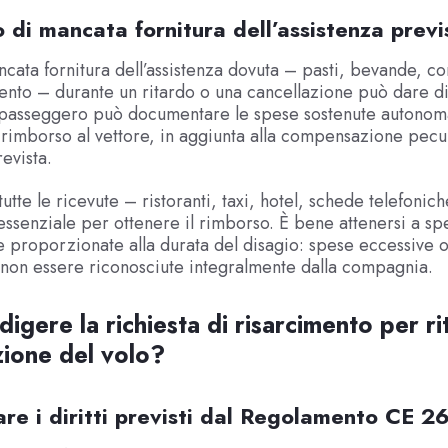
o di mancata fornitura dell’assistenza previ
cata fornitura dell’assistenza dovuta – pasti, bevande, c
nto – durante un ritardo o una cancellazione può dare dir
l passeggero può documentare le spese sostenute autono
 rimborso al vettore, in aggiunta alla compensazione pecu
revista.
tte le ricevute – ristoranti, taxi, hotel, schede telefonich
essenziale per ottenere il rimborso. È bene attenersi a sp
e proporzionate alla durata del disagio: spese eccessive o
non essere riconosciute integralmente dalla compagnia.
igere la richiesta di risarcimento per ri
zione del volo?
care i diritti previsti dal Regolamento CE