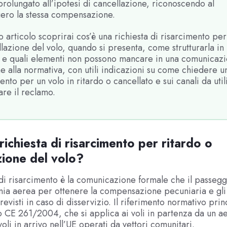
prolungato all’ipotesi di cancellazione, riconoscendo al
ero la stessa compensazione.
o articolo scoprirai cos’è una richiesta di risarcimento per
lazione del volo, quando si presenta, come strutturarla i
e e quali elementi non possono mancare in una comunicaz
 alla normativa, con utili indicazioni su come chiedere u
ento per un volo in ritardo o cancellato e sui canali da uti
are il reclamo.
richiesta di risarcimento per ritardo o
zione del volo?
 di risarcimento è la comunicazione formale che il passegg
ia aerea per ottenere la compensazione pecuniaria e gli 
evisti in caso di disservizio. Il riferimento normativo princ
CE 261/2004, che si applica ai voli in partenza da un a
voli in arrivo nell’UE operati da vettori comunitari.