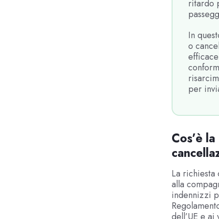
ritardo 
passegg
In quest
o cancel
efficac
conforme
risarcim
per invi
Cos’è la 
cancella
La richiesta
alla compagn
indennizzi pr
Regolamento 
dell’UE e ai 