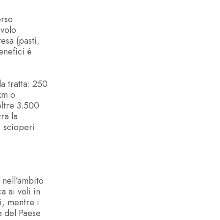
orso
 volo
esa (pasti,
enefici è
a tratta: 250
km o
oltre 3.500
ra la
 scioperi
 nell’ambito
 ai voli in
i, mentre i
e del Paese