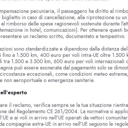
ompensazione pecuniaria, il passeggero ha diritto al rimb
 biglietto in caso di cancellazione, alla riprotezione su un
 al rimborso delle spese ragionevoli sostenute durante l’att
temazione in hotel, comunicazioni). Per ottenere questi b
resentare un reclamo scritto, documentato e tempestivo.
ioni sono standardizzate e dipendono dalla distanza dell
i fino a 1.500 km, 400 euro per voli intra-UE oltre 1.500 
li tra 1.500 e 3.500 km, 600 euro per voli internazionali 
agnia può essere esonerata dal pagamento solo se dimost
 circostanze eccezionali, come condizioni meteo estreme,
e non aeroportuale o emergenze sanitarie.
ell’esperto
are il reclamo, verifica sempre se la tua situazione rientra
one del Regolamento CE 261/2004. La normativa si applica
’UE e ai voli in arrivo nell’UE operati da vettori comunitar
 da compagnie extra-UE in arrivo nell’UE seguono le regol