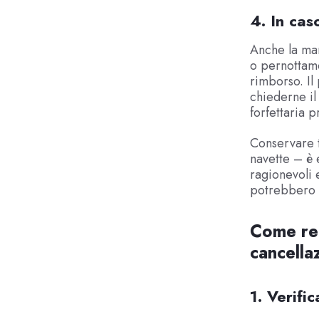
4. In cas
Anche la man
o pernottame
rimborso. I
chiederne il
forfettaria p
Conservare tu
navette – è 
ragionevoli 
potrebbero 
Come red
cancella
1. Verifi