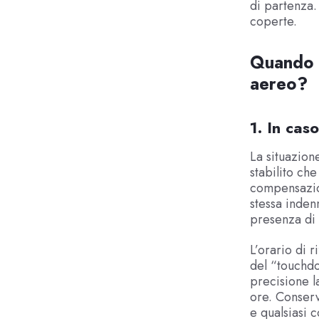
di partenza.
coperte.
Quando s
aereo?
1. In caso
La situazion
stabilito che
compensazion
stessa inden
presenza di 
L’orario di r
del “touchdo
precisione la
ore. Conserv
e qualsiasi 