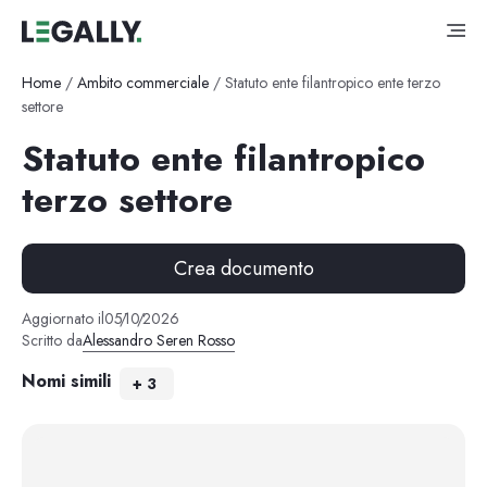
Home
/
Ambito commerciale
/
Statuto ente filantropico ente terzo
settore
Statuto ente filantropico
terzo settore
Crea documento
Aggiornato il
05
/
10
/
2026
Scritto da
Alessandro Seren Rosso
Nomi simili
+
3