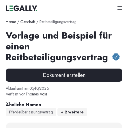
Home
/
Geschäft
/
Reitbeteiligungsvertrag
Vorlage und Beispiel für
einen
Reitbeteiligungsvertrag
Dokument erstellen
Aktualisiert am
05
/
10
/
2026
Verfasst von
Thomas Voss
Ähnliche Namen
Pferdeüberlassungsvertrag
+
2
weitere