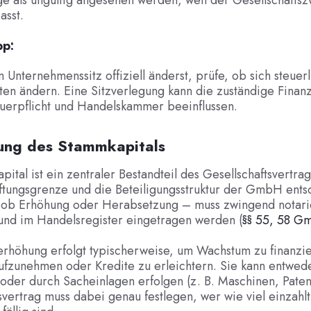
e als ungültig angesehen werden, weil der Gesellschaftszw
asst.
pp:
 Unternehmenssitz offiziell änderst, prüfe, ob sich steuer
ten ändern. Eine Sitzverlegung kann die zuständige Finan
erpflicht und Handelskammer beeinflussen.
ung des Stammkapitals
ital ist ein zentraler Bestandteil des Gesellschaftsvertrag
ftungsgrenze und die Beteiligungsstruktur der GmbH entsc
ob Erhöhung oder Herabsetzung – muss zwingend notarie
und im Handelsregister eingetragen werden (
§§ 55, 58 
erhöhung erfolgt typischerweise, um Wachstum zu finanzi
ufzunehmen oder Kredite zu erleichtern. Sie kann entwed
oder durch Sacheinlagen erfolgen (z. B. Maschinen, Paten
svertrag muss dabei genau festlegen, wer wie viel einzahl