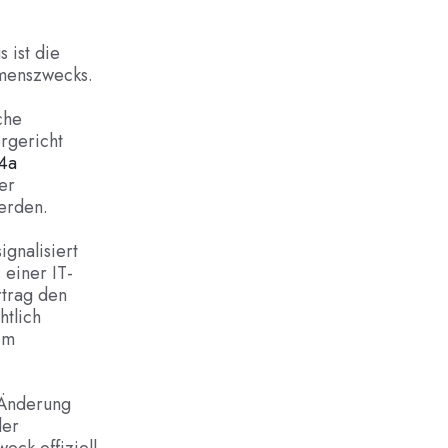
 ist die
menszwecks.
che
rgericht
 4a
er
werden.
gnalisiert
einer IT-
rtrag den
htlich
em
 Änderung
der