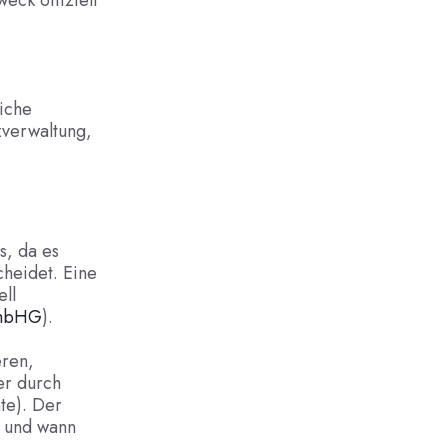
eck offiziell
liche
zverwaltung,
s, da es
heidet. Eine
ll
GmbHG
).
eren,
er durch
te). Der
t und wann