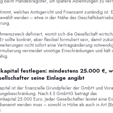
g beim Handelsregister, um spätere Ablehnungen zu ver
timmt, welches Amtsgericht und Finanzamt zuständig ist. Er
 gewählt werden – etwa in der Nähe des Geschäftsbetrieb
hrung.
menszweck definiert, womit sich die Gesellschaft wirtscha
Er sollte konkret, aber flexibel formuliert sein, damit zukü
weiterungen nicht sofort eine Vertragsänderung notwendi
ormulierung vermeidet unnötige Einschränkungen und häl
ähig.
kapital festlegen: mindestens 25.000 €, 
ellschafter seine Einlage angibt
pital ist der finanzielle Grundpfeiler der GmbH und Vor
ftungsbeschränkung. Nach § 5 GmbHG beträgt das
kapital 25.000 Euro. Jeder Gesellschafter leistet eine Ei
 benannt werden muss – sowohl in Höhe als auch in Art (B
.