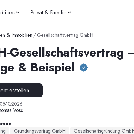
bilien
Privat & Familie
n & Immobilien
/
Gesellschaftsvertrag GmbH
-Gesellschaftsvertrag 
ge & Beispiel
nt erstellen
05
/
10
/
2026
homas Voss
amen
ung
Gründungsvertrag GmbH
Gesellschaftsgründung Gmb