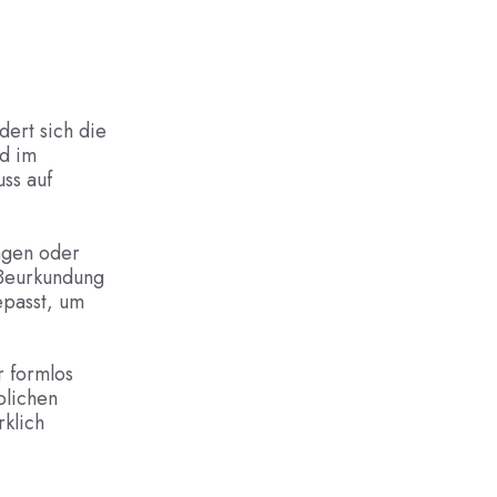
ert sich die
d im
uss auf
ragen oder
 Beurkundung
epasst, um
r formlos
blichen
rklich