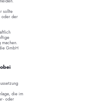
meiden.
 sollte
s oder der
ftlich
nftige
g machen.
t die GmbH
wobei
aussetzung
nlage, die im
ar- oder