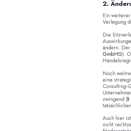
2. Änder
Ein weiterer
Verlegung d
Die Sitzverl
Auswirkunge
ändern. Der
GmbHG
). 
Handelsregis
Noch weitrei
eine strate
Consulting-G
Unternehmens
zwingend (
§
tatsächliche
Auch hier is
nicht rechtz