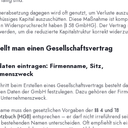
fällig sind.
herabsetzung dagegen wird oft genutzt, um Verluste ausz
hüssiges Kapital auszuschütten. Diese Maßnahme ist komp
in Widerspruchsrecht haben (§ 58 GmbHG). Der Vertrag 
werden, um die reduzierte Kapitalstruktur korrekt widerzu
ellt man einen Gesellschaftsvertrag
daten eintragen: Firmenname, Sitz,
hmenszweck
hritt beim Erstellen eines Gesellschaftsvertrags besteht da
en Daten der GmbH festzulegen. Dazu gehören der Fir
r Unternehmenszweck.
ame muss den gesetzlichen Vorgaben der
§§ 4 und 18
etzbuch (HGB)
entsprechen – er darf nicht irreführend se
n bestehenden Namen unterscheiden. Oft empfiehlt sich e