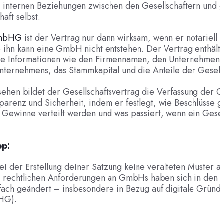
ie internen Beziehungen zwischen den Gesellschaftern un
aft selbst.
GmbHG
ist der Vertrag nur dann wirksam, wenn er notariell
 ihn kann eine GmbH nicht entstehen. Der Vertrag enthält
e Informationen wie den Firmennamen, den Unternehmens
ternehmens, das Stammkapital und die Anteile der Gesell
esehen bildet der Gesellschaftsvertrag die Verfassung de
sparenz und Sicherheit, indem er festlegt, wie Beschlüsse 
Gewinne verteilt werden und was passiert, wenn ein Gese
pp:
i der Erstellung deiner Satzung keine veralteten Muster 
e rechtlichen Anforderungen an GmbHs haben sich in den 
fach geändert – insbesondere in Bezug auf digitale Gründ
HG).