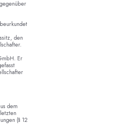
d gegenüber
 beurkundet
sitz, den
schafter.
r GmbH. Er
gefasst
llschafter
aus dem
letzten
ungen (§ 12