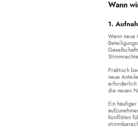
Wann wir
1. Aufna
Wenn neue G
Beteiligung
Gesellschaft
Stimmrechte
Praktisch be
neue Anteile
erforderlich 
die neuen N
Ein häufiger
aufzunehmen
Konflikten f
stimmberecht