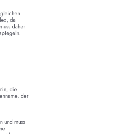
ugleichen
lex, da
muss daher
spiegeln.
rin, die
menname, der
in und muss
ine