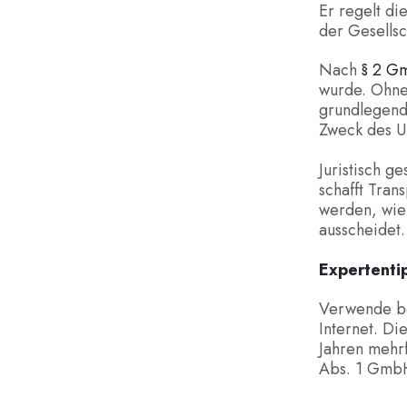
Er regelt d
der Gesellsch
Nach
§ 2 
wurde. Ohne
grundlegend
Zweck des Un
Juristisch g
schafft Tran
werden, wie 
ausscheidet.
Expertenti
Verwende be
Internet. Di
Jahren mehr
Abs. 1 Gmb