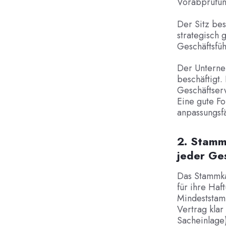
Vorabprüfun
Der Sitz bes
strategisch
Geschäftsfü
Der Unterneh
beschäftigt. 
Geschäftser
Eine gute F
anpassungsf
2. Stamm
jeder Ges
Das Stammka
für ihre Ha
Mindeststamm
Vertrag klar
Sacheinlage)