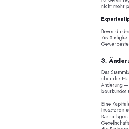
Förderanträg
nicht mehr p
Expertenti
Bevor du den
Zuständigkei
Gewerbesteu
3. Änder
Das Stammkap
über die Ha
Änderung – 
beurkundet 
Eine Kapital
Investoren a
Bareinlagen 
Gesellschaft