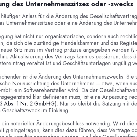
ung des Unternehmenssitzes oder -zwecks
 häufiger Anlass für die Änderung des Gesellschaftsvertrags
es Unternehmenssitzes oder eine Änderung des Unterneh
egung hat nicht nur organisatorische, sondern auch rechtli
n, da sich die zuständige Handelskammer und das Registe
 neue Sitz muss im Vertrag präzise angegeben werden (
§
Ohne Aktualisierung des Vertrags kann es passieren, dass d
tereintrag veraltet ist und Geschäftsunterlagen ungültig 
chender ist die Änderung des Unternehmenszwecks. Sie si
gische Neuausrichtung des Unternehmens – etwa, wenn aus 
mbH ein Softwarehersteller wird. Da der Gesellschaftsve
gegenstand klar definieren muss, ist eine Anpassung rec
 3 Abs. 1 Nr. 2 GmbHG
). Nur so bleibt die Satzung mit d
n Geschäftszweck im Einklang.
t ein notarieller Änderungsbeschluss notwendig. Wird die
eitig eingetragen, kann dies dazu führen, dass Verträge o