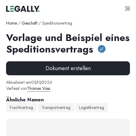
Home
/
Geschäft
/
Speditionsvertrag
Vorlage und Beispiel eines
Speditionsvertrags
Dokument erstellen
Aktualisiert am
05
/
10
/
2026
Verfasst von
Thomas Voss
Ähnliche Namen
Frachtvertrag
Transportvertrag
Logistikvertrag