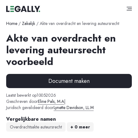
Home
/
Zakelijk
/
Akte van overdracht en levering auteursrecht
Akte van overdracht en
levering auteursrecht
voorbeeld
Document maken
-
-
Laatst bewerkt op
10
05
2026
|
Geschreven door
Eline Pals, M.A
Juridisch gevalideerd door
Lynette Davidson, LL.M
Vergelijkbare namen
Overdrachtsakte auteursrecht
+ 0 meer