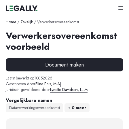
Home
/
Zakelijk
/
Verwerkersovereenkomst
Verwerkersovereenkomst
voorbeeld
Document maken
-
-
Laatst bewerkt op
10
05
2026
|
Geschreven door
Eline Pals, M.A
Juridisch gevalideerd door
Lynette Davidson, LL.M
Vergelijkbare namen
Dataverwerkingsovereenkomst
+ 0 meer