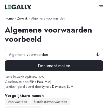
Home
/
Zakelijk
/
Algemene voorwaarden
Algemene voorwaarden
voorbeeld
Algemene voorwaarden
Document maken
-
-
Laatst bewerkt op
10
05
2026
|
Geschreven door
Eline Pals, M.A
Juridisch gevalideerd door
Lynette Davidson, LL.M
Vergelijkbare namen
Voorwaarden
Standaardvoorwaarden