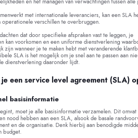
lijkheden en het managen van verwachtingen tussen alle p
amenwerkt met internationale leveranciers, kan een SLA h
n operationele verschillen te overbruggen.
dachten dat door specifieke afspraken vast te leggen, je
en kan voorkomen en een uniforme dienstverlening waarbo
jk zijn wanneer je te maken hebt met veranderende klantb
ibele SLA is het mogelijk om je snel aan te passen aan ni
e dienstverlening daaronder lijdt.
 je een service level agreement (SLA) 
el basisinformatie
egint, moet je alle basisinformatie verzamelen. Dit omvat 
ten nood hebben aan een SLA, alsook de basale randvoo
ent en de organisatie. Denk hierbij aan benodigde midde
n budget.