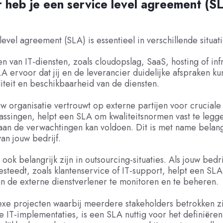
heb je een service level agreement (S
level agreement (SLA) is essentieel in verschillende situati
ren van IT-diensten, zoals cloudopslag, SaaS, hosting of inf
A ervoor dat jij en de leverancier duidelijke afspraken 
iteit en beschikbaarheid van de diensten.
 organisatie vertrouwt op externe partijen voor cruciale
assingen, helpt een SLA om kwaliteitsnormen vast te legg
aan de verwachtingen kan voldoen. Dit is met name belang
van jouw bedrijf.
ook belangrijk zijn in outsourcing-situaties. Als jouw bedr
besteedt, zoals klantenservice of IT-support, helpt een SL
an de externe dienstverlener te monitoren en te beheren.
xe projecten waarbij meerdere stakeholders betrokken zij
e IT-implementaties, is een SLA nuttig voor het definiëren