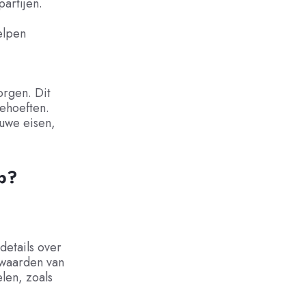
artijen.
elpen
rgen. Dit
ehoeften.
euwe eisen,
op?
details over
rwaarden van
len, zoals