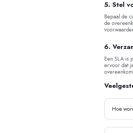
5. Stel 
Bepaal de c
de overeenk
voorwaarden 
6. Verza
Een SLA is p
ervoor dat j
overeenkoms
Veelgest
Hoe word