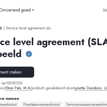
Onroerend goed
I
jk
/
Service level agreement sla
ice level agreement (SL
beeld
ment maken
-
-
t op
10
05
2026
oor
Eline Pals, M.A
|
Juridisch gevalideerd door
Lynette Davidson, L
are namen
reenkomst
Prestatieovereenkomst
Serviceniveauovereenko