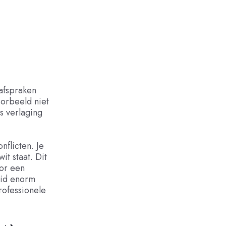
 afspraken
oorbeeld niet
s verlaging
nflicten. Je
t staat. Dit
oor een
eid enorm
ofessionele