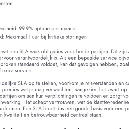
nsten.
aarheid: 99.9% uptime per maand
jd: Maximaal 1 uur bij kritieke storingen
vat een SLA vaak obligaties voor beide partijen. Dit zijn
rvoor verantwoordelijk is. Als een bepaalde service bijv
proken standaard voldoet, kan dat gevolgen hebben, zoal
f extra service.
delijke SLA op te stellen, voorkom je misverstanden en co
precies wat je mag verwachten, aangezien het zwart op wi
partijen om aan hun verplichtingen te voldoen en zorgt v
nwerking. Het schept vertrouwen, wat de klanttevredenh
an komen. Een SLA biedt dus een goede basis voor een pr
in kwaliteit en betrouwbaarheid centraal staan.