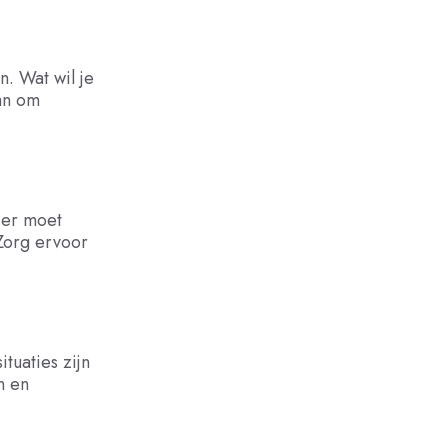
n. Wat wil je
an om
ier moet
 Zorg ervoor
ituaties zijn
n en