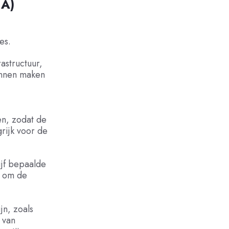
LA)
es.
rastructuur,
kunnen maken
en, zodat de
rijk voor de
ijf bepaalde
A om de
n, zoals
 van