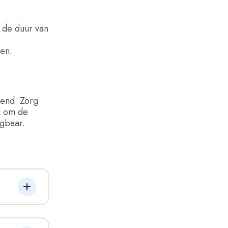
 de duur van
jen.
kend. Zorg
t om de
gbaar.