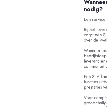
Wanneer 
nodig?
Een service 
Bij het leve
zorgt een SL
over de kwal
Wanneer jouw
bedrijfstoep
leverancier 
continuïteit 
Een SLA kan 
functies uit
prestaties v
Voor comple
grootschalig