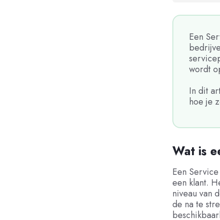
Een Ser
bedrijve
servicep
wordt o
In dit 
hoe je z
Wat is e
Een Service 
een klant. H
niveau van d
de na te str
beschikbaarh