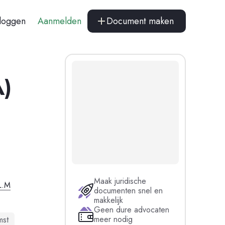
nloggen
Aanmelden
Document maken
A)
Maak juridische
L.M
documenten snel en
makkelijk
Geen dure advocaten
meer nodig
mst