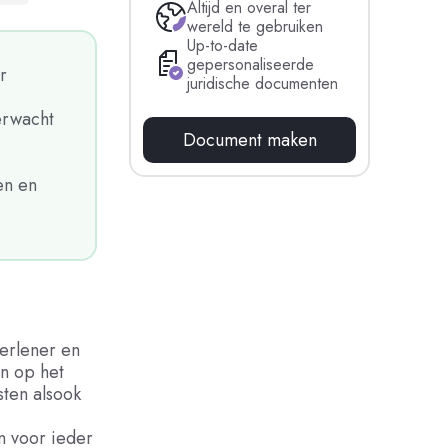
Altijd en overal ter
wereld te gebruiken
Up-to-date
gepersonaliseerde
r
juridische documenten
erwacht
Document maken
en en
erlener en
n op het
sten alsook
en voor ieder