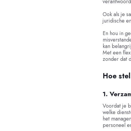
verantwoorde
Ook als je s
juridische e
En hou in ge
misverstand
kan belangri
Met een flex
zonder dat d
Hoe stel
1. Verzam
Voordat je b
welke diens
het managem
personeel e