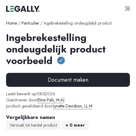
Home
/
Particulier
/
Ingebrekestelling ondeugdelijk product
Ingebrekestelling
ondeugdelijk product
voorbeeld
Document maken
-
-
Laatst bewerkt op
10
05
2026
|
Geschreven door
Eline Pals, M.A
Juridisch gevalideerd door
Lynette Davidson, LL.M
Vergelijkbare namen
Verzoek tot herstel product
+ 0 meer