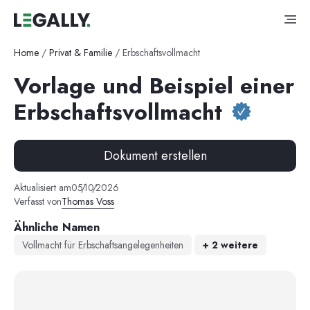
Home
/
Privat & Familie
/
Erbschaftsvollmacht
Vorlage und Beispiel einer
Erbschaftsvollmacht
Dokument erstellen
Aktualisiert am
05
/
10
/
2026
Verfasst von
Thomas Voss
Ähnliche Namen
Vollmacht für Erbschaftsangelegenheiten
+
2
weitere