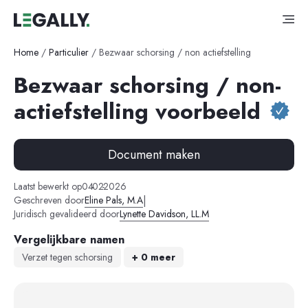
Home
/
Particulier
/
Bezwaar schorsing / non actiefstelling
Bezwaar schorsing / non-
actiefstelling voorbeeld
Document maken
-
-
Laatst bewerkt op
04
02
2026
|
Geschreven door
Eline Pals, M.A
Juridisch gevalideerd door
Lynette Davidson, LL.M
Vergelijkbare namen
Verzet tegen schorsing
+ 0 meer